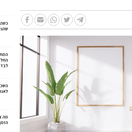
כשהז
שהגי
המתכ
החלט
לבד
השכר
לאנר
מה צר
הזמן