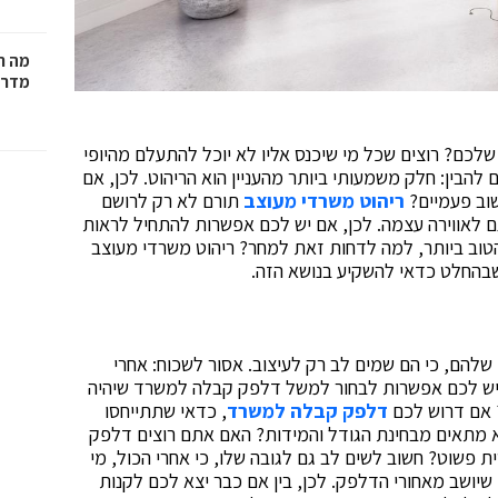
מה ח
מדרי
כם? רוצים שכל מי שיכנס אליו לא יוכל להתעלם מהיופי
בין: חלק משמעותי ביותר מהעניין הוא הריהוט. לכן, אם
וב פעמיים?
ריהוט משרדי מעוצב
תורם לא רק לרושם
 לאווירה עצמה. לכן, אם יש לכם אפשרות להתחיל לראות
הטוב ביותר, למה לדחות זאת למחר? ריהוט משרדי מעוצב
בהחלט כדאי להשקיע בנושא הזה.
להם, כי הם שמים לב רק לעיצוב. אסור לשכוח: אחרי
אם יש לכם אפשרות לבחור למשל דלפק קבלה למשרד שיהיה
 אם דרוש לכם
דלפק קבלה למשרד
, כדאי שתתייחסו
א מתאים מבחינת הגודל והמידות? האם אתם רוצים דלפק
 פשוט? חשוב לשים לב גם לגובה שלו, כי אחרי הכול, מי
יושב מאחורי הדלפק. לכן, בין אם כבר יצא לכם לקנות