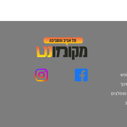
ופש
נוך
 מומלצים
ב