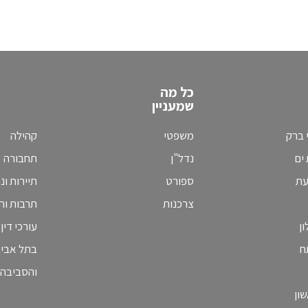
כל מה
שמעניין
 ברק
משפטי
קהילה
ים
נדל"ן
תחבורה
עת
ספורט
תיירות ונ
צרכנות
תרבות וחי
ן
עורכי דין
ח
בתל אבי
והסביבה
ון