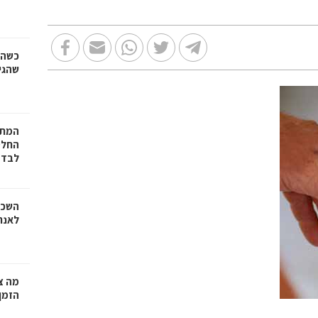
כשהז
שהגי
המתכ
החלט
לבד
השכר
לאנר
מה צר
הזמן