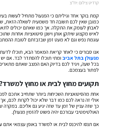
קרדיט צילום :יח"צ
קמת בוקר אחד וגיליתם כי המנעול מתחיל לעשות בעיו
כמובן שאין לכם תשובה חד משמעית לשאלה הזאת, שכ
לאבחן לעומק את התקלה. אך כמו שאתם יכולים לתאר 
לאיש מקצוע שיתקן אותן וישנן סיטואציות אחרות שתו
עוגמת נפש וגם לא מעט זמן שבזבזתם לטובת ההמתנה
אנו סבורים כי לאחר קריאת המאמר הבא, תוכלו לדעת 
מנעולן בתל אביב
ומתי תוכלו להסתדר לבד. אם יש 
בכל שעה, ויגיד לכם בדיוק האם המצב שאתם מתארים 
לפתור בעצמכם.
תקועים מחוץ לבית או מחוץ למשרד?
אחת מהסיטואציות השכיחות ביותר שתחייב אתכם לפנות
אולי זה נראה לכם כמו דבר שלא יכול לקרות לכם, אך
כך שזה עניין של זמן עד שזה יגיע גם אליכם. במקרה 
האולטימטיבי עבורכם יהיה פשוט להזמין מנעולן.
אם תנסו להיכנס לבית או למשרד באופן עצמאי אתם על