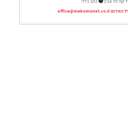
ל קול תל אביב
כתב כללי
יל האדום:
office@mekomonet.co.il