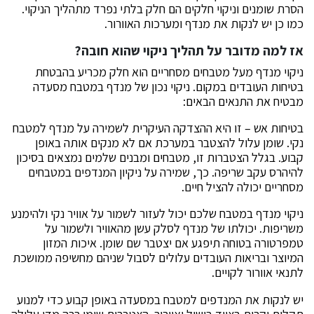
הסרת שומנים וניקוי חלקים הם חלק בלתי נפרד מתהליך הניקוי.
כמו כן יש לנקות את מנדף ומערכות האוורור.
אז למה מדובר על תהליך ניקוי שהוא חובה?
ניקוי מנדף מעל מטבחים מסחריים הוא חלק מכריע בהבטחת
בטיחות העובדים במקום. ניקוי נכון של מנדף במטבח מסעדה
מבטיח את התנאים הבאים:
בטיחות אש – זו היא ההצדקה העיקרית לשמירה על מנדף למטבח
נקי. שומן עלול להצטבר במערכת אם לא מנקים אותה באופן
קבוע. בגלל הצטברות זו, מטבחים ומבנים שלמים נמצאים בסיכון
להיהרס עקב שריפה. כך, שמירה על ניקיון המנדפים במטבחים
מסחריים יכולה להציל חיים.
ניקוי מנדף במטבח שלכם יכול לעזור לשמור על אוויר נקי ולהימנע
משריפות. יכולתו של מנדף לסלק עשן מהאוויר ולשמור על
טמפרטורה בטוחה תיפגע אם יצטבר שם שומן. איכות המזון
המיוצר ובריאות העובדים עלולים לסבול שניהם מחשיפה ממושכת
לתנאי אוורור לקויים.
יש לנקות את המנדפים למטבח במסעדה באופן קבוע כדי למנוע