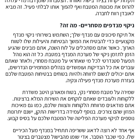
תקלות יקרות בציוד בישול ואוורור. הצטברות שומן רבה מדי עלולה
להרוס את מכונות המטבח ואף להפוך אותו לבלתי פעיל. זה מביא
לאובדן רווח לחברה.
ניקוי מנדפים מסחריים- מה זה?
אל תיקח סיכונים עם מנדף שלך; השתמש בשירותי ניקוי מנדף
מקצועיים כדי להבטיח את המשך הבטיחות והיעילות שלו לטווח
הארוך. כאשר אתם מסתכלים על לוח השנה, אתם מבינים שהגיע
הזמן לתזמן ניקוי של מערכת המנדף במטבח. כל זה הוא נוהל
תפעול סטנדרטי לכל מי שאחראי על מטבח מסחרי, ולאחר שאתם
עוברים את כל הבדיקות ועומשדים בנהלים המחמירים הנדרשים,
אתם יכולים לנשום לרווחה ולהיות בטוחים בבטיחות המטבח שלכם
בעזרת מערכת מנדף פעילה ונקיה.
שמירה על מטבח מסחרי נקי, בטוח ומאורגן היטב משדרת
ללקוחות ולעובדים שאתם לוקחים את השירות המלא ברצינות.
אתם מודאגים מרווחת הלקוחות והצוות שלכם, כמו גם מאיכות
המזון שהם צורכים. בנוסף לעמידה בדרישות התקן, ישנם יתרונות
נוספים לניקוי מערכת הפליטה של המטבח שלכם על בסיס קבוע.
אף אחד לא רוצה לדאוג ששריפה תתחיל במנדף מעל הכיריים
שלו. כפי שכבר הוסבר, אדי שומן מהבישול מצטברים בצינור