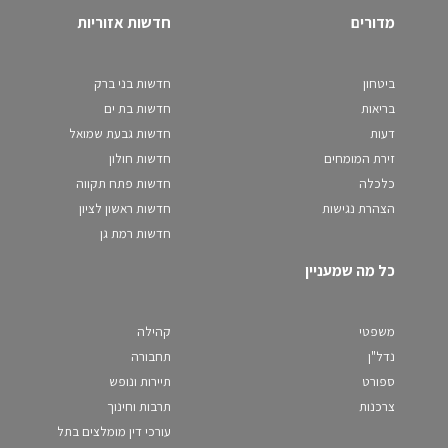
מדורים
חדשות אזוריות
ביטחון
חדשות בני ברק
בריאות
חדשות בת ים
דעות
חדשות גבעת שמואל
זירת המומחים
חדשות חולון
כלכלה
חדשות פתח תקווה
הצהרת נגישות
חדשות ראשון לציון
חדשות רמת גן
כל מה שמעניין
משפטי
קהילה
נדל"ן
תחבורה
ספורט
תיירות ונופש
צרכנות
תרבות וחינוך
עורכי דין מומלצים בתל