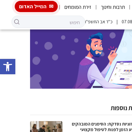
המייל האדום
תרבות וחינוך
זירת המומחים
כ"ד אב התשפ"ו
פתח סרגל 
 נוספות
וגיות נסדקת: הסימנים המובהקים
ע הזמן לפנות לטיפול מקצועי