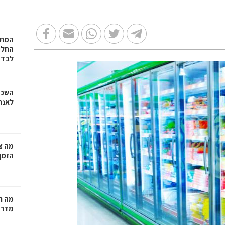
המתכ
החלט
לבד
השכר
לאנר
מה צר
הזמן
מה ח
מדרי