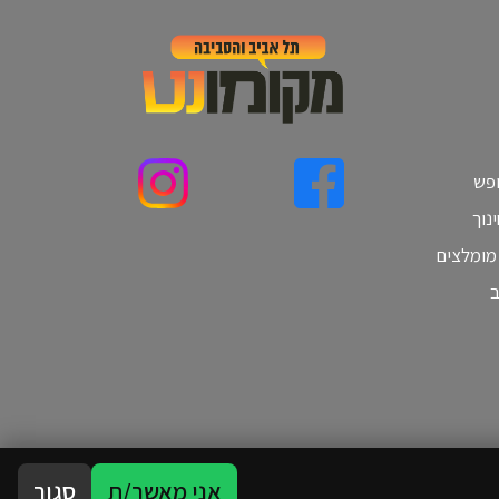
ופש
נוך
 מומלצים
ב
אני מאשר/ת
סגור