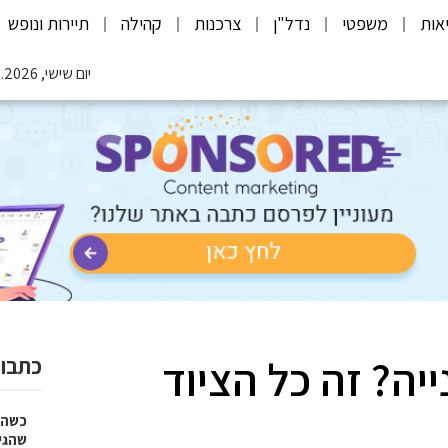
אות
משפטי
נדל"ן
צרכנות
קהילה
תיירות ונופש
יום שישי, 07.08.2026
יה? זה כל הציוד
כתבות
כשהז
שהגי