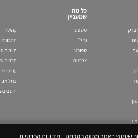
כל מה
שמעניין
 ברק
משפטי
קהילה
ים
נדל"ן
תחבורה
עת
ספורט
תיירות ונ
צרכנות
תרבות וחי
ן
עורכי דין
ח
בתל אבי
והסביבה
ון
 גן
ך שימוש באתר מהווה הסכמה.
מדיניות הפרטיות