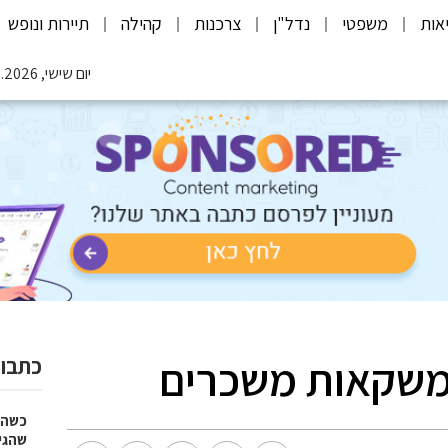
אות
משפטי
נדל"ן
צרכנות
קהילה
תיירות ונופש
יום שישי, 07.08.2026
משקאות משכרים
כתבות
כשהז
שהגי