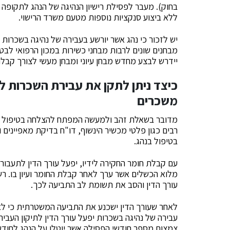
בחוק). מעבר לפסילת רישיון הנהיגה של הנהג לתקופה 
ללא ביצוע סנקציות נוספות מטעם משרד הרישוי.
יש לזכור כי נהג אשר יורשע בעבירה של נהיגה בשכרות 
מבחנים שונים לרבות מבחני כשירות במכון הרפואי לב
יידרש לבצע מחדש מבחן עיוני ומבחן מעשי לצורך קבלת 
כיצד ניתן לתקן את עבירת השכרות 
משכרים
מדובר בשאלת זהב ולמעשה המפתח להצלחה בטיפול בתי
רבים כגון פלטי מכשיר הינשוף, דו"ח בדיקת מאפיינים ו
בטיפול בנהג.
עם קבלת חומר החקירה לידיו, יפעל עורך הדין לתעבור
מלוא הכשלים אשר ערך לאחר קבלת החומר ועיון בו. 
עורך הדין והסב את תשומת לב התביעה לכך.
לאחר שעורך הדין ישכנע את התביעה המשטרתית כי לא
עבירה של נהיגה בשכרות יפעל עורך הדין לתיקון העב
צמצום מספר חודשי הפסילה אשר יוטלו על הנהג לחודש