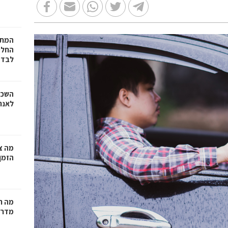
המתכ
החלט
לבד
השכר
לאנר
מה צר
הזמן
מה ח
מדרי