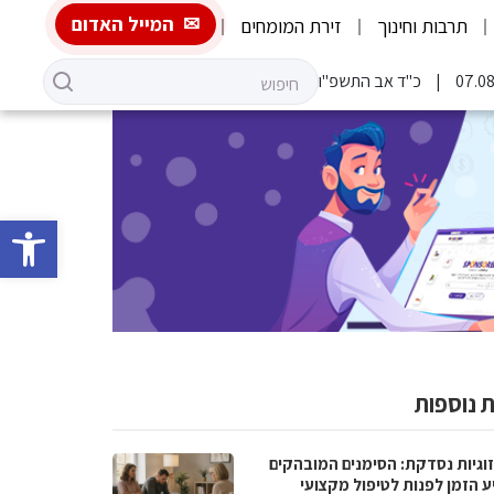
המייל האדום
תרבות וחינוך
זירת המומחים
כ"ד אב התשפ"ו
פתח סרגל 
 נוספות
וגיות נסדקת: הסימנים המובהקים
ע הזמן לפנות לטיפול מקצועי