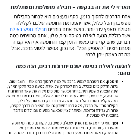
תארזי לי את זה בבקשה – חבילה מושלמת ומשתלמת
אחת הדרכים לחסוך בזמן, כסף ובעצבים היא לבחור בחבילות
נופש בהן הכל כלול, אשר יהפכו את החופשה שלכם לקלילה
ונטולת מאמץ עוד יותר. כאשר אתם בוחרים
חבילת נופש באילת
אשר כוללת הגעה לאילת בטיסה ובית מלון, אתם מרוויחים כמה
דברים, שהם קריטיים כאשר הזמן קצר והחופשה אף היא קצרה
ואנחנו רוצים "להספיק הכל". אז נכון, אפשר לנסוע ברכב. אבל
מה זה באמת ייתן לכם?
להגעה לאילת בטיסה ישנם יתרונות רבים, הנה כמה
מהם:
חיסכון:
אם חשבתם לנסוע ברכב על מנת לחסוך בהוצאות – חשבו שוב.
עלות הדלק כיום ובכלל, ביחס למרחק של אילת כמעט מכל חלקי הארץ,
הינה הוצאה משמעותית ביותר וכאשר מוסיפים אליה את שאר החסרונות
שבנסיעה, אין ספק כי ישנה עדיפות לטיסה לאילת, וזאת גם אם במחיר של
כמה שקלים נוספים. אל תשכחו שלא מדובר רק בהוצאות על דלק
ובקילומטרז' של הרכב, אלא קחו בחשבון גם את העצירות בדרך לקפה,
ארוחות, גלידה וכדומה, ומיותר לציין שכאשר נוסעים עם ילדים מדובר
בהוצאה לא מבוטלת.
זמן:
סוף סוף מצאתם תאריך שכולם פנויים בו, לקחתם כמה ימי חופש
מהעבודה, ארזתם, התארגנתם ועכשיו מתחיל המסע המפרך אל
החופשה, כאשר אותו המסע המפרך מחכה לכם בדרך חזרה. למה לבזבז