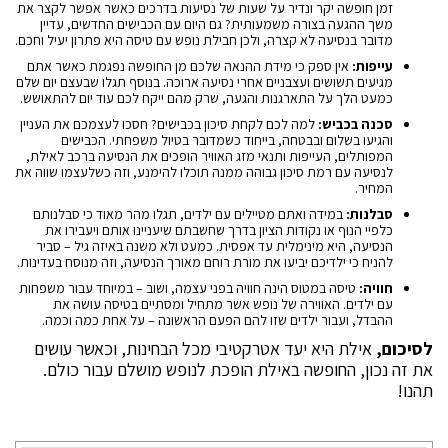
זמן חופשה יקר ונדיר על שעות של נסיעות בדרכים כאשר אפשר לקצר את
משך ההגעה בצורה משמעותית? גם היום עם הכבישים החדשים, עדיין
מדובר בנסיעה לא קצרה, ולכן חבילת נופש עם טיסה היא פתרון יעיל וחכם.
עייפות:
אין ספק כי מידת ההנאה שלכם מן החופשה נפגמת כאשר אתם
מגיעים תשושים ועצבניים אחרי נסיעה ארוכה. בנוסף תגלו שבעצם יום שלם
כמעט הלך על התארגנות והגעה, שרק מהם ייקח לכם עוד יום להתאושש.
סכנה בכביש:
למה לכם לקחת סיכון בכבישים? חסכו לעצמכם את העניין
והגיעו בשלום ובבטחה, בייחוד כשמדובר בטיול משפחתי. הכבישים
המפותלים, העייפות ותנאי מזג האוויר הופכים את הנסיעה ברכב לאילת,
לנסיעה עם רמת סיכון גבוהה ממנה תוכלו להימנע, וזה כשלעצמו שווה את
המחיר.
סבלנות:
במידה ואתם מטיילים עם ילדים, תגלו מהר מאוד כי סבלנותם
כלפיי הנוף או נקודות הציון בדרך שחשבתם שיעניינו אותם ויעבירו את
הנסיעה, היא מינימלית עד אפסית. כמעט ולא משנה באיזה גיל – סביר
להניח כי ילדיכם יביעו את מורת רוחם מאורך הנסיעה, וזה מנוסח בעדינות.
חוויה:
טיסה במטוס הינה חוויה בפני עצמה, ושוב – במיוחד עבור משפחות
עם ילדים. האווירה של נופש אשר מתחיל ומסתיים בטיסה עושה את
ההבדל, ועבור ילדים שזו להם הפעם הראשונה – על אחת כמה וכמה.
לסיכום,
אילת היא יעד אטרקטיבי מכל הבחינות, וכאשר עושים
את זה נכון, החופשה באילת הופכת לנופש מושלם עבור כולם.
תהנו!