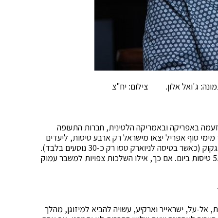
תמונה: ג'ואל אלון. צילום: יח"צ
זעמה באפריקה ובאמריקה הלטינית, חברות התעופה
מימי סוף אפריל יצאו מישראל רק ארבע טיסות, ליעדים
בארבע יבשות שונות: ניוארק, בוקרשט, אדיס-אבבה ובנגקוק (כאשר בטיסה לניוארק טסו רק כ-30 נוסעים בלבד).
לשם השוואה, באפריל בשנה שעברה, יצאו בממוצע 550 טיסות ביום. אם כך, אילו השלכות צפויות למשבר עמוק
אל-על, ישראייר וארקיע, עשויה להביא למיזוגן, מהלך