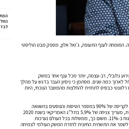
המתכ
החלט
לבד
 המומחה לענף התעופה, ג'ואל אלון, מספק מבט הוליסטי
התעופה חוות את מגפת הקורונה COVID-19 כאירוע גלובלי, רב-עצמה, יותר מכל ענף אחר במשק
ל לארוך כמה שנים. מסתמן כי ניסיון העבר בדגש על מהלך
בר (בין היתר היציאה ממשבר 2008), איננו רלוונטי כבסיס לתחזית להחלצות מהמשבר הנוכחי, היות
העצירה המוחלטת של התיירות והחשש מהווירוס, הביאו לקריסה של 90% במספר הטיסות והנוסעים בהשוואה
לתקופה אשתקד. מחקר עדכני של קרן המטבע העולמית, מעריך צניחה של 5.9% בתל"ג האמריקאי בשנת 2020
ושל 7.55% באירופה. כמו כן, הסחר הבינלאומי חזוי לצנוח ב-11%. משום כך, ממשלות בכל העולם נערכות
 לשמר את התשתית החיונית לחזרת המשק העולמי לצמיחה