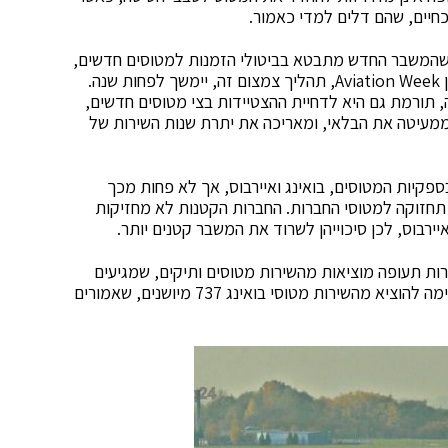
חיים, שהם דלים למדי כאמור.
 שהמשבר החדש מתבטא בביטולי הזמנות למטוסים חדשים,
ודחיית הספקות של אלו שכבר נרכשו. להערכת השבועון Aviation Week, תהליך צמצום זה, יימשך לפחות שנה.
, תורמת גם היא לדחיית ההצטיידות בצי מטוסים חדשים,
 ממעיטה את הבלאי, ומאריכה את יתרת שנות השירות של
פקיות המטוסים, בואינג ואיירבוס, אך לא פחות מכך
 תחזוקה למטוסי החברות. החברות הקטנות לא מחזיקות
ירבוס, לכן סיכוייהן לשרוד את המשבר קטנים יותר.
ברות תעופה מוציאות מהשירות מטוסים ותיקים, שמגיעים
למועד התחזוקה המחזורי שלהם. לדוגמא, אל על הקדימה להוציא מהשירות מטוסי בואינג 737 מיושנים, שאמורים