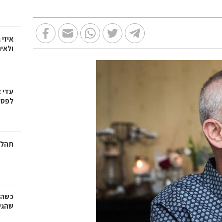
איזי 
ולאי
עדי 
לפספ
תהלי
כשהז
שהגי