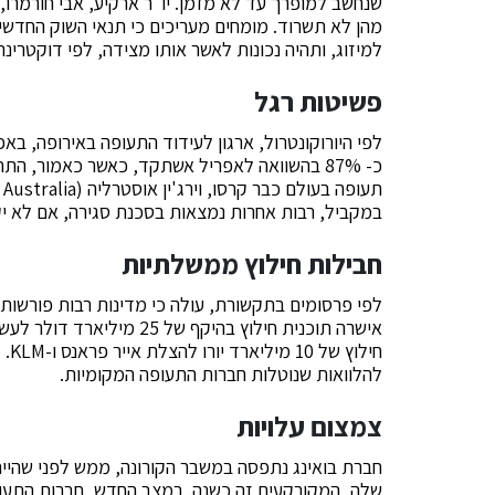
שנחשב למופרך עד לא מזמן. יו"ר ארקיע, אבי חורמרו
מהן לא תשרוד. מומחים מעריכים כי תנאי השוק החדשי
למיזוג, ותהיה נכונות לאשר אותו מצידה, לפי דוקטרינ
פשיטות רגל
לפי היורוקונטרול, ארגון לעידוד התעופה באירופה, בא
כ- 87% בהשוואה לאפריל אשתקד, כאשר כאמור, ה
במקביל, רבות אחרות נמצאות בסכנת סגירה, אם לא יקב
חבילות חילוץ ממשלתיות
לפי פרסומים בתקשורת, עולה כי מדינות רבות פורשות
אישרה תוכנית חילוץ בהיקף 
חיל
להלוואות שנוטלות חברות התעופה המקומיות.
צמצום עלויות
שלה, המקורקעים זה כשנה. במצב החדש, חברות התעופ