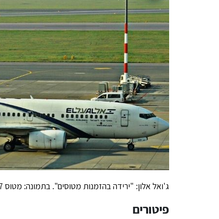
ג'ואל אלון: "ירידה בהזמנות מטוסים". בתמונה: מטוס 737 של אלעל. צילום: Bartlomiej Mostek
פיטורים