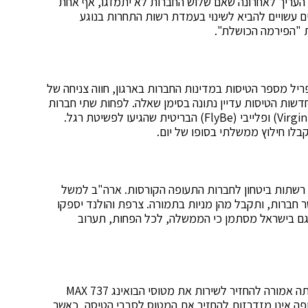
, העריך לאחרונה שאם שלוש החברות לא יתמזגו, אף אחת
ם עשויים להביא לשינוי בעמדת רשות התחרות בנוגע
ת "הפירמה הכושלת".
פריל מספר הטיסות במדינות החברות בארגון, חווה צניחה של
תחדשות הטיסות עדיין נתונה בסימן שאלה. לפחות שתי חברות
תעופה בעולם כבר קרסו, וירג'ין אוסטרליה (Virgin Australia) ופלייבי (FlyBe) הבריטית שהגיעו לפשיטת רגל.
לו חילוץ ממשלתי בסופו של יום.
 רשתות ביטחון לחברות התעופה הקורסות. ארה"ב למשל
של 25 מיליארד דולר לעשר חברות, ותקבל מהן מניות בתמורה. צרפת והולנד יספקו
וץ של 10 מיליארד יורו להצלת אייר פראנס ו-KLM. גם בישראל מסתמן כי הממשלה, לכל הפחות, תערוב
חברת בואינג נתפסה במשבר הקורונה, ממש לפני שהייתה אמורה להחזיר לשירות את מטוסי הבואינג MAX 737
ה אינן מזדרזות להחזיר את המטוס לסבבי הטיסה, כאשר