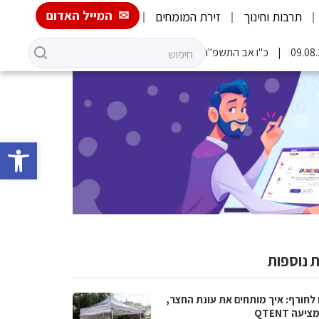
המייל האדום
תרבות וחינוך
זירת המומחים
כ"ו אב התשפ"ו
פתח סרגל 
 נוספות
 לחורף: איך מותחים את עונת החצר,
יעה QTENT