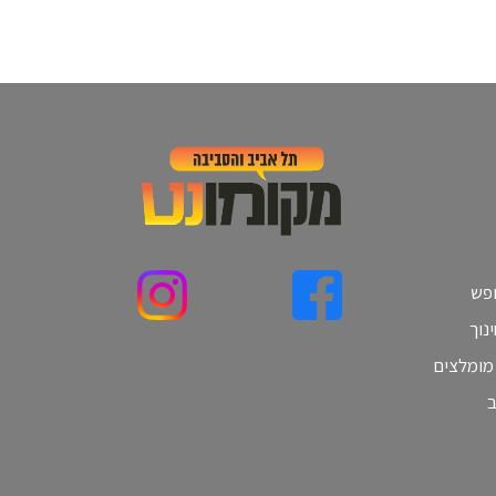
ופש
נוך
 מומלצים
ב