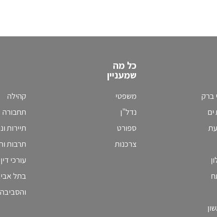
כל מה
שמעניין
 ברק
משפטי
קהילה
ים
נדל"ן
תחבורה
עת
ספורט
תיירות ונ
צרכנות
תרבות וחי
ן
עורכי דין
ח
בתל אבי
והסביבה
ון