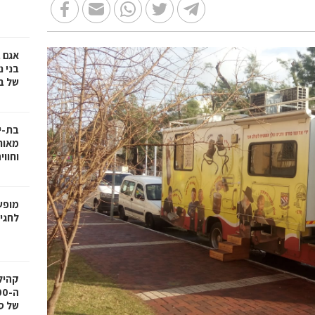
אגם 
של ב
בת-י
מאות
וחווי
מופע
לחגיגות 100 ש
של ס