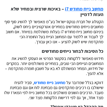
מחשב נייח מחודש i7
–
באיכות שרצית ובמחיר שלא
העזת לדמיין
הקטלוג של חברת ננוקס ישראל בע"מ מאפשר לך להשיג סוף סוף
מחשבים נייחים מחודשים במחירים אטרקטיביים ביחס לשוק,
ביניהם מחשב נייח מחודש i7 בעלות משתלמת במיוחד. אם חשוב
לך לעבוד או ללמוד עם המחשב הנייח בעל החומרה הכי
מתקדמת שיש לשוק להציע – אנו כאן עבורך.
כל הסיבות לבחור נייחים מחודשים
חידוש מאפשר ללקוחות בסקטור הפרטי או העסקי להשיג את
המחשבים הנייחים הכי טובים, במחירים משתלמים יותר. במקרים
של חידוש, המחיר המשתלם לא בא על חשבון חומרה מתקדמת –
אלא להפך.
דווקא בגלל שמדובר על
מחשב נייח מחודש
, סביר להניח
שישולבו בו רכיבים מתקדמים גם מבחינת לוח אם וגם מבחינת
מעבד. הרכיבים השונים משולבים בכל מחשב נייח לפי המארז שלו
מצד אחד, אך גם לפי דרישות הלקוחות מצד שני.
מה ההבדל בין מעבדי אינטל?