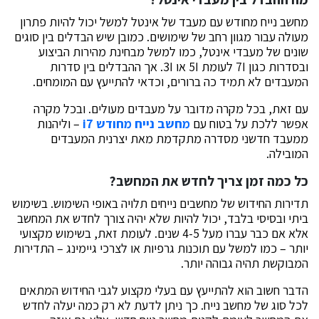
מחשב נייח מחודש עם מעבד של אינטל למשל יכול להיות פתרון
מעולה עבור מגוון רחב של שימושים. כמובן שיש הבדלים בין סוגים
שונים של מעבדי אינטל, כמו למשל מבחינת מהירות הביצוע
ובסדרות כגון 7I לעומת 5I או 3I. אך ההבדלים בין סדרות
המעבדים לא תמיד כה ברורים, וכדאי להתייעץ עם המומחים.
עם זאת, בכל מקרה מדובר על מעבדים מעולים. ובכל מקרה
אפשר ללכת על בטוח עם
מחשב נייח מחודש i7
– וליהנות
ממעבד חדשני מסדרה מתקדמת מאת יצרנית המעבדים
המובילה.
כל כמה זמן צריך לחדש את המחשב?
תדירות החידוש של מחשבים נייחים תלויה באופי השימוש. בשימוש
ביתי ובסיסי בלבד, יכול להיות שלא יהיה צורך לחדש את המחשב
אלא אם כבר עברו מעל 4-5 שנים. לעומת זאת, בשימוש מקצועי
יותר – כמו למשל עם תוכנות גרפיות או לצרכי גיימינג – התדירות
המבוקשת תהיה גבוהה יותר.
הדבר חשוב הוא להתייעץ עם בעלי מקצוע לגבי החידוש המתאים
לכל סוג של מחשב נייח. כך ניתן לדעת לא רק כמה יעלה לחדש