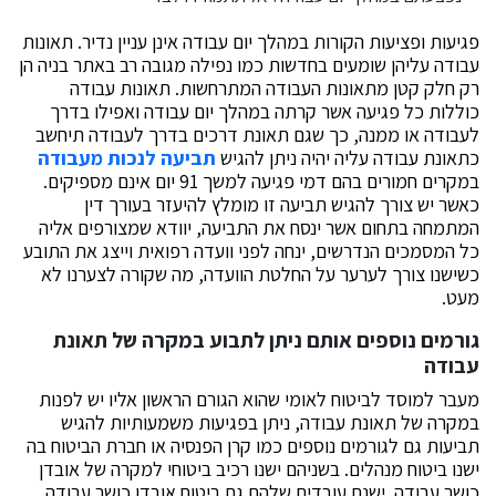
פגיעות ופציעות הקורות במהלך יום עבודה אינן עניין נדיר. תאונות
עבודה עליהן שומעים בחדשות כמו נפילה מגובה רב באתר בניה הן
רק חלק קטן מתאונות העבודה המתרחשות. תאונות עבודה
כוללות כל פגיעה אשר קרתה במהלך יום עבודה ואפילו בדרך
לעבודה או ממנה, כך שגם תאונת דרכים בדרך לעבודה תיחשב
כתאונת עבודה עליה יהיה ניתן להגיש
תביעה לנכות מעבודה
במקרים חמורים בהם דמי פגיעה למשך 91 יום אינם מספיקים.
כאשר יש צורך להגיש תביעה זו מומלץ להיעזר בעורך דין
המתמחה בתחום אשר ינסח את התביעה, יוודא שמצורפים אליה
כל המסמכים הנדרשים, ינחה לפני וועדה רפואית וייצג את התובע
כשישנו צורך לערער על החלטת הוועדה, מה שקורה לצערנו לא
מעט.
גורמים נוספים אותם ניתן לתבוע במקרה של תאונת
עבודה
מעבר למוסד לביטוח לאומי שהוא הגורם הראשון אליו יש לפנות
במקרה של תאונת עבודה, ניתן בפגיעות משמעותיות להגיש
תביעות גם לגורמים נוספים כמו קרן הפנסיה או חברת הביטוח בה
ישנו ביטוח מנהלים. בשניהם ישנו רכיב ביטוחי למקרה של אובדן
כושר עבודה. ישנם עובדים שלהם גם ביטוח אובדן כושר עבודה