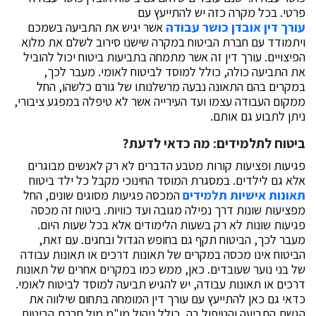
פרטי. בכל מקרה כזה יש להתייעץ עם
עורך דין אובדן כושר עבודה
אשר יגיש את התביעה בשמכם
ויתמודד עם חברת הביטוח במקרה שישנו סירוב לשלם את מלוא
הפיצויים. עורך דין זה אשר מתמחה בתביעות ביטוח יכול להוביל
את התביעה כולה, כולל למוסד לביטוח לאומי. מעבר לכך,
במקרים בהם התאונה נבעה מרשלנותו של גורם כלשהו, החל
ממקום העבודה עצמו ועד העירייה אשר לא טיפלה במפגע ציבורי,
ניתן לתבוע גם אותם.
ביטוח לתלמידים: מה כדאי לדעת?
פגיעות ופציעות קורות מטבע הדברים לא רק לאנשים מבוגרים
אלא גם לילדים. במסגרת המוסד החינוכי מקבל כל ילד ביטוח
תאונות אישיות תלמידים
המכסה פגיעות מסוגים שונים, החל
מפציעות שונות דרך נפילה מגובה ועד כוויות. ביטוח זה מכסה
פגיעות שונות לא רק בשעות הלימודים אלא בכל שעות היום.
מעבר לכך, הביטוח תקף גם בחופש הגדול ובחגים. עם זאת,
הביטוח אינו מכסה במקרים של תאונות דרכים או תאונות עבודה
של בני נוער שעובדים. כאן, ממש כמו במקרים אחרים של תאונות
דרכים או תאונות עבודה, יש להגיש תביעה למוסד לביטוח לאומי.
כדאי גם כאן להתייעץ עם עורך דין המומחה בתחום שילווה את
הגשת התביעה והטיפול בה, כולל ניהול מו"מ מול חברת הביטוח