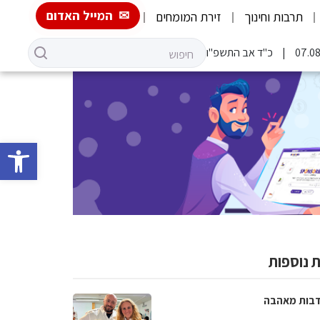
המייל האדום
תרבות וחינוך
זירת המומחים
כ"ד אב התשפ"ו
פתח סרגל 
 נוספות
בות מאהבה