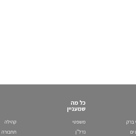
כל מה
שמעניין
 ברק
משפטי
קהילה
ים
נדל"ן
תחבורה