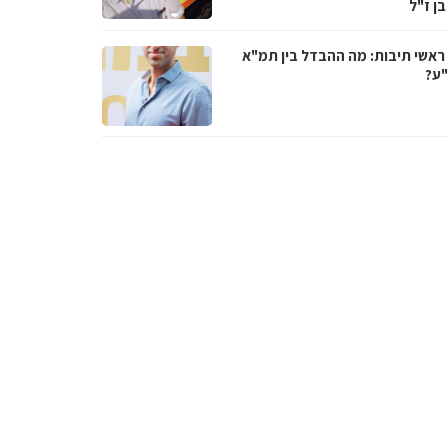
בן ז"ל
ראשי תיבות: מה ההבדל בין תמ"א
ע?