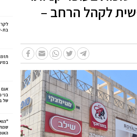
פשית לקהל הרחב –
בת-י
תזמו
במינ
אגם 
של ב
"הוא 
שמתנ
האופ