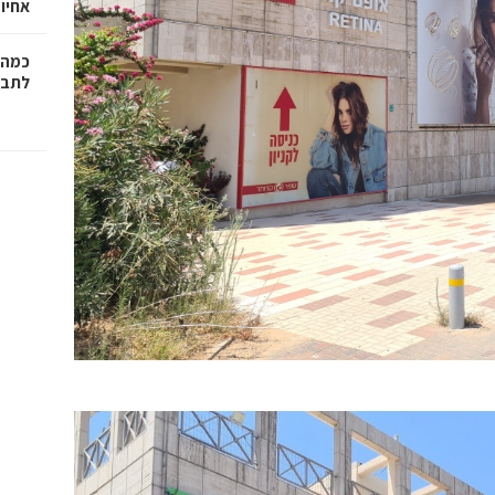
אחיו 
כמה 
לתב"