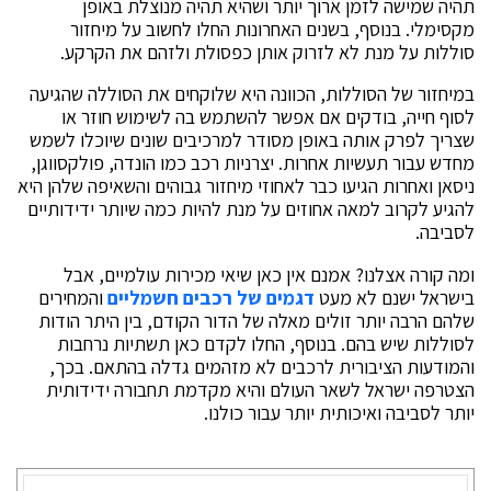
תהיה שמישה לזמן ארוך יותר ושהיא תהיה מנוצלת באופן
מקסימלי
.
בנוסף
,
בשנים האחרונות החלו לחשוב על מיחזור
סוללות על מנת לא לזרוק אותן כפסולת ולזהם את הקרקע
.
במיחזור של הסוללות
,
הכוונה היא שלוקחים את הסוללה שהגיעה
לסוף חייה
,
בודקים אם אפשר להשתמש בה לשימוש חוזר או
שצריך לפרק אותה באופן מסודר למרכיבים שונים שיוכלו לשמש
מחדש עבור תעשיות אחרות
.
יצרניות רכב כמו הונדה
,
פולקסווגן
,
ניסאן ואחרות הגיעו כבר לאחוזי מיחזור גבוהים והשאיפה שלהן היא
להגיע לקרוב למאה אחוזים על מנת להיות כמה שיותר ידידותיים
לסביבה
.
ומה קורה אצלנו
?
אמנם אין כאן שיאי מכירות עולמיים
,
אבל
בישראל ישנם לא מעט
דגמים של רכבים חשמליים
והמחירים
שלהם הרבה יותר זולים מאלה של הדור הקודם
,
בין היתר הודות
לסוללות שיש בהם
.
בנוסף
,
החלו לקדם כאן תשתיות נרחבות
והמודעות הציבורית לרכבים לא מזהמים גדלה בהתאם
.
בכך
,
הצטרפה ישראל לשאר העולם והיא מקדמת תחבורה ידידותית
יותר לסביבה ואיכותית יותר עבור כולנו
.