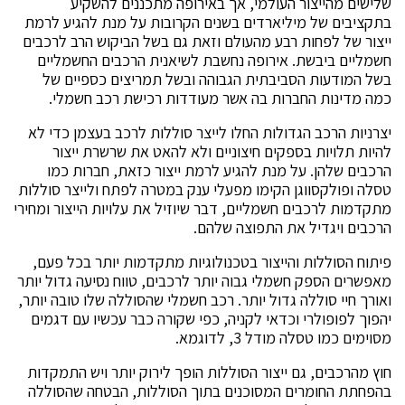
שלישים מהייצור העולמי
,
אך באירופה מתכננים להשקיע
בתקציבים של מיליארדים בשנים הקרובות על מנת להגיע לרמת
ייצור של לפחות רבע מהעולם וזאת גם בשל הביקוש הרב לרכבים
חשמליים ביבשת
.
אירופה נחשבת לשיאנית הרכבים החשמליים
בשל המודעות הסביבתית הגבוהה ובשל תמריצים כספיים של
כמה מדינות החברות בה אשר מעודדות רכישת רכב חשמלי
.
יצרניות הרכב הגדולות החלו לייצר סוללות לרכב בעצמן כדי לא
להיות תלויות בספקים חיצוניים ולא להאט את שרשרת ייצור
הרכבים שלהן
.
על מנת להגיע לרמת ייצור כזאת
,
חברות כמו
טסלה ופולקסווגן הקימו מפעלי ענק במטרה לפתח ולייצר סוללות
מתקדמות לרכבים חשמליים
,
דבר שיוזיל את עלויות הייצור ומחירי
הרכבים ויגדיל את התפוצה שלהם
.
פיתוח הסוללות והייצור בטכנולוגיות מתקדמות יותר בכל פעם
,
מאפשרים הספק חשמלי גבוה יותר לרכבים
,
טווח נסיעה גדול יותר
ואורך חיי סוללה גדול יותר
.
רכב חשמלי שהסוללה שלו טובה יותר
,
יהפוך לפופולרי וכדאי לקניה
,
כפי שקורה כבר עכשיו עם דגמים
מסוימים כמו טסלה מודל
3,
לדוגמא
.
חוץ מהרכבים
,
גם ייצור הסוללות הופך לירוק יותר ויש התמקדות
בהפחתת החומרים המסוכנים בתוך הסוללות
,
הבטחה שהסוללה