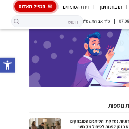
המייל האדום
תרבות וחינוך
זירת המומחים
כ"ד אב התשפ"ו
פתח סרגל 
 נוספות
וגיות נסדקת: הסימנים המובהקים
ע הזמן לפנות לטיפול מקצועי