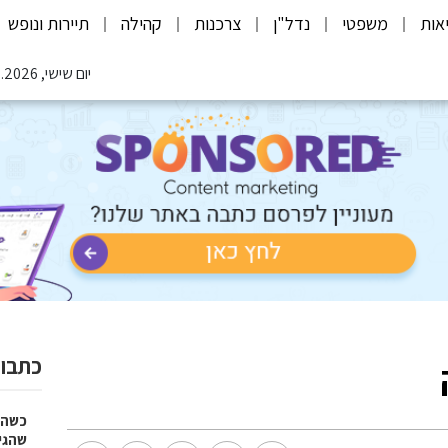
אות
משפטי
נדל"ן
צרכנות
קהילה
תיירות ונופש
יום שישי, 07.08.2026
כתבות
כשהז
שהגי