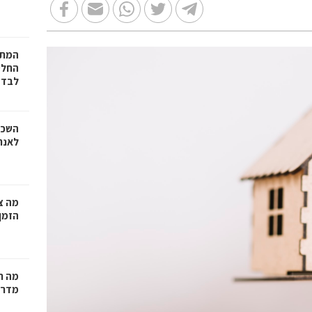
המתכ
החלט
לבד
השכר
לאנר
מה צר
הזמן
מה ח
מדרי