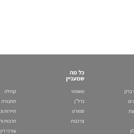
כל מה
שמעניין
 ברק
משפטי
קהילה
ים
נדל"ן
תחבורה
עת
ספורט
תיירות ונ
צרכנות
תרבות וחי
ן
עורכי דין