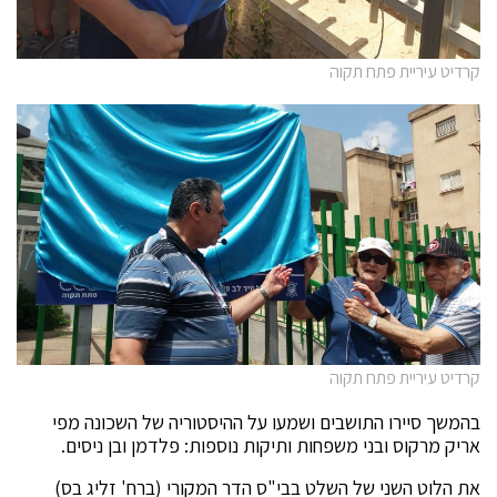
קרדיט עיריית פתח תקוה
קרדיט עיריית פתח תקוה
בהמשך סיירו התושבים ושמעו על ההיסטוריה של השכונה מפי
אריק מרקוס ובני משפחות ותיקות נוספות: פלדמן ובן ניסים.
את הלוט השני של השלט בבי"ס הדר המקורי (ברח' זליג בס)