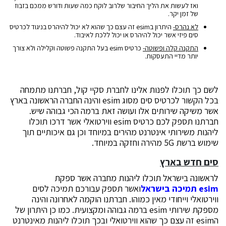
ואז לעשות את הליך החיבור שלרוב לוקח כמה שעות ודורש ממכם בזבוז
של זמן יקר.
לא נהרס-
היתרון בesim זה עצם כך שהוא לא יכול להיהרס בניגוד לכרטיס
סים פיזי אשר יכול להיהרס או יכול ללכת לאיבוד.
התקנה קלה ופשוטה-
כרטיס esim בעל התקנה פשוטה וקלילה ולא צורך
יותר מדיי התעסקות.
לשם כך תוכלו לפנות אלינו לחברת סקיי קול, חברתנו מתמחה
בכל הקשור לכרטיס סים מסוג esim והינה החברה הראשונה בארץ
אשר משיקה שירותים אלו ועושה זאת ברמה הכי גבוהה שיש.
חברתנו תספק לכם כרטיס esim ווירטואלי אשר דרכו תוכלו
ליהנות משירותי אינטרנט מהירים במיוחד וכן גם איכותיים תוך
שימוש ברשת 5G מהירה וחזקה במיוחד.
סים חדש בארץ
לראשונה בישראל תוכלו ליהנות מחברה אשר ספקת
esim
תמיכה בישראל
ואשר תספק עבורכם תמיכה לסים
ווירטואלי וייחודי מאין כמוהו. חברתנו הוקמה לאחרונה והינה
מספקת שירותי esim ברמה גבוהה ומקצועית. כמו כן היתרון של
הesim זה עצם כך שהוא ווירטואלי ובכך תוכלו ליהנות מאינטרנט