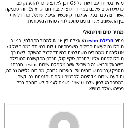
מהיר במיוחד עם רשת של G5 וכן לא תצטרכו להתעסק עם
כרטיס הסים שלכם במידה ותרצו לעבור חברה. Esim זוהי טכניקה
אשר רצה כבר בכל העולם ורק עכשיו הגיע לישראל, מהרו להיות
בין הראשונים אשר נהנים מטכנולוגיה מהירה ואיכותית.
מחיר סים ווירטואלי
מחיר
חבילת
esim
נע אצלנו בין 16 ₪ למחיר התחלתי, כמו כן
תוכלו גם לעשות חבילות משפחתיות זולות במיוחד במחיר של 70
₪ וליהנות ממחירים משתלמים במיוחד לרגל ההשקה. לשם כך
תוכלו לפנות אלינו לחברת סקיי קול, חברת התקשורת המובילה
בישראל והראשונה בישראל אשר מספקת שירותי esim . חברתנו
תספק עברוכם שירותים אלו באיכות גבוהה, מהירות גלישה גבוהה,
ותודעת שירות מדהימה. לפרטים נוספים והזמנות צרו קשר
במספר הטלפון שלנו: 3610* ונשמח לעמוד לשירותכם בכל
פנייה\שאלה בנושא.