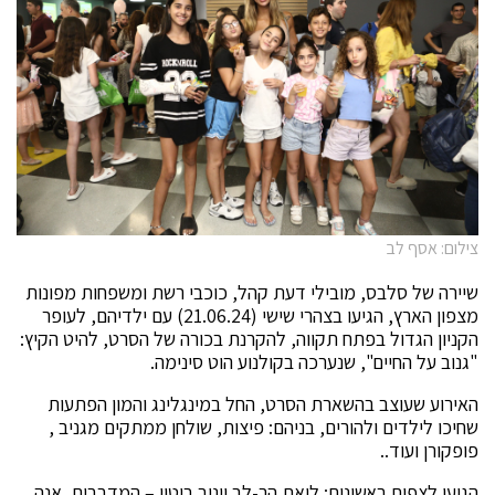
צילום: אסף לב
שיירה של סלבס, מובילי דעת קהל, כוכבי רשת ומשפחות מפונות
מצפון הארץ, הגיעו בצהרי שישי (21.06.24) עם ילדיהם, לעופר
הקניון הגדול בפתח תקווה, להקרנת בכורה של הסרט, להיט הקיץ:
"גנוב על החיים", שנערכה בקולנוע הוט סינימה.
האירוע שעוצב בהשארת הסרט, החל במינגלינג והמון הפתעות
שחיכו לילדים ולהורים, בניהם: פיצות, שולחן ממתקים מגניב ,
פופקורן ועוד..
הגיעו לצפות ראשונים: ליאת הר-לב ויניב ביטון – המדבבים, אנה