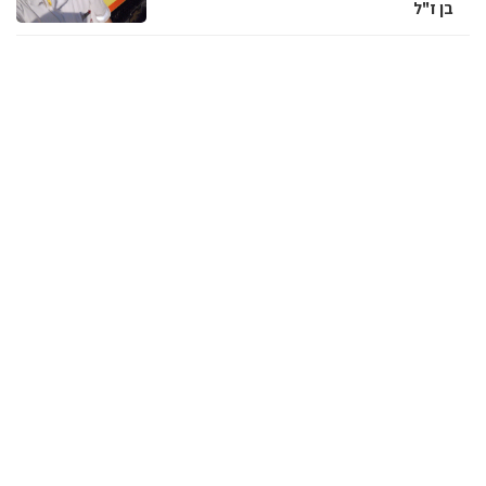
בן ז"ל