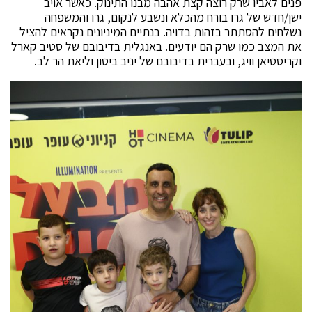
פנים לאביו שרק רוצה קצת אהבה מבנו התינוק. כאשר אויב
ישן/חדש של גרו בורח מהכלא ונשבע לנקום, גרו והמשפחה
נשלחים להסתתר בזהות בדויה. בנתיים המיניונים נקראים להציל
את המצב כמו שרק הם יודעים. באנגלית בדיבובם של סטיב קארל
וקריסטיאן וויג, ובעברית בדיבובם של יניב ביטון וליאת הר לב.