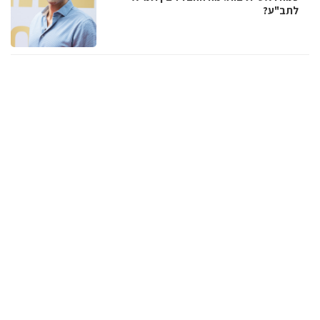
לתב"ע?