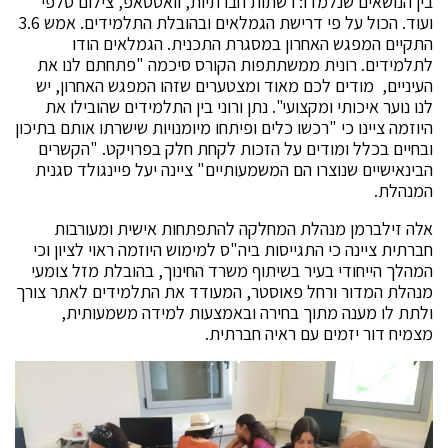
בין הנושאים שנלמדו: רשתות חברתיות, וואטסאפ, צילום סלפי
ועוד. הכול על פי דרישת הגמלאים ובהובלת התלמידים. אמש 3.6
התקיים המפגש האחרון במסגרת התכנית. הגמלאים הודו
לתלמידים. רונית ממשתתפות הקורס סיכמה "פתחתם לנו את
העיניים, מודים לכם מאוד ומצטערים שזהו המפגש האחרון, יש
לנו נוער איכותי ומקצועי". נתן ורוני בין התלמידים שהובילו את
היוזמה ציינו כי "רכשו כלים ופיתחו מיומנויות שישרתו אותם בתיכון
ובחיים בכלל ומודים על הזכות לקחת חלק בפרויקט. "הקשרים
הבינאישיים שנוצרו הם המשמעותיים" ציינה יעל פיינגולד סגנית
המנהלת.
אלה זילברמן מנהלת המחלקה להתפתחות אישית ומעורבות
חברתית ציינה כי התגייסות ביה"ס למימוש היוזמה ראוי לציון וכי
המהלך הייחודי בעיר בשיתוף משרד החינוך, בהובלת מזל צומעי
מנהלת המדור ורחל פאוסטר, המעודד את התלמידים לאתר צורך
ולתת לו מענה מתוך בחירה ובאמצעות למידה משמעותית,
מצמיח דור יזמים עם ראיה חברתית.