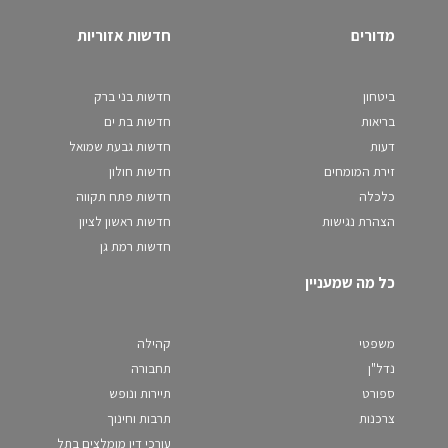
מדורים
חדשות אזוריות
ביטחון
חדשות בני ברק
בריאות
חדשות בת ים
דעות
חדשות גבעת שמואל
זירת המומחים
חדשות חולון
כלכלה
חדשות פתח תקווה
הצהרת נגישות
חדשות ראשון לציון
חדשות רמת גן
כל מה שמעניין
משפטי
קהילה
נדל"ן
תחבורה
ספורט
תיירות ונופש
צרכנות
תרבות וחינוך
עורכי דין מומלצים בתל