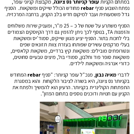
במתחם הקניות
עופר קניותר נס ציונה
, מקבוצת קניוני עופר,
נפתח השבוע סניף
rebar
מחודש הכולל שייקים ומשקאות. הסניף
גדל משמעותית ועבר למיקום חדש בלב הקניון, ברחבה המרכזית.
הסניף משתרע על שטח של כ – 25 מ"ר, ומעניק שירות משלוחים
והזמנות TA, בנוסף לכך ניתן להזמין גם דרך הקיוסקים הצמודים
בלי לחכות בתור. הסניף יציע מגוון שייקים, סמוד'יס ומשקאות
בעלי מרקמים עשירים שפותחו בעזרת צוות תזונאים שפים
ונטורופתים מובילים: משקאות קיץ ברדיים, משקאות קלאסיים,
משקאות סופר פוד וחלבון, סמודי בול, מיצים טבעיים סחוטים,
כדורי אנרגיה ומשקאות לילדים.
לדברי
מאיה נבון
, מנכ"ל עופר קניותר: "סניף
rebar
המחודש
בקניותר נס ציונה, היא בשורה לציבור הלקוחות והוא במסגרת
התפתחות הקולינרית בקניותר. הרעיון הוא להמשיך ולפתח את
הקניון עם חנויות ודוכנים נוספים בתחום המזון".