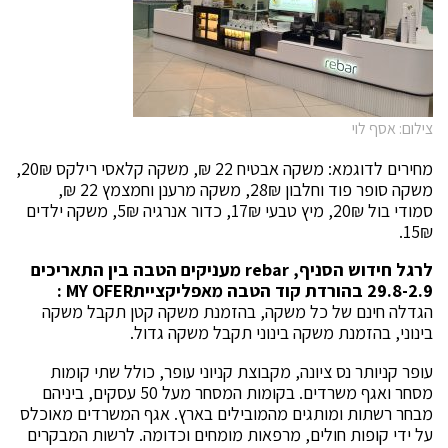
צילום: אסף לוי
מחירים לדוגמא: משקה אבטיח 22 ₪, משקה קלאסי רילקס 20₪,
משקה סופר פוד וחלבון 28₪, משקה מרענן וחמצמץ 22 ₪,
סמודי בול 20₪, מיץ טבעי 17₪, כדור אנרגיה 5₪, משקה ילדים
15₪.
לרגל חידוש הסניף,
rebar
מעניקים הטבה בין התאריכים
29.8-2.9 בהורדת קוד הטבה מאפליקציית
MY OFER
:
הגדלה חינם של כל משקה, בהזמנת משקה קטן תקבל משקה
בינוני, בהזמנת משקה בינוני תקבל משקה גדול.
עופר קניותר נס ציונה, מקבוצת קניוני עופר, כולל שתי קומות
מסחר ואגף משרדים. בקומות המסחר מעל 50 עסקים, ביניהם
מבחר רשתות ומותגים מהמובילים בארץ. אגף המשרדים מאוכלס
על ידי קופות חולים, מרפאות מומחים וכדומה. לרשות המבקרים