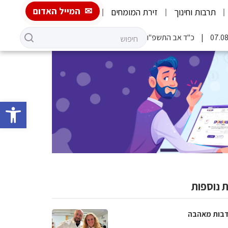
המייל האדום
תרבות וחינוך
זירת המומחים
כ"ד אב התשפ"ו
פתח סרגל 
 נוספות
בות מאהבה