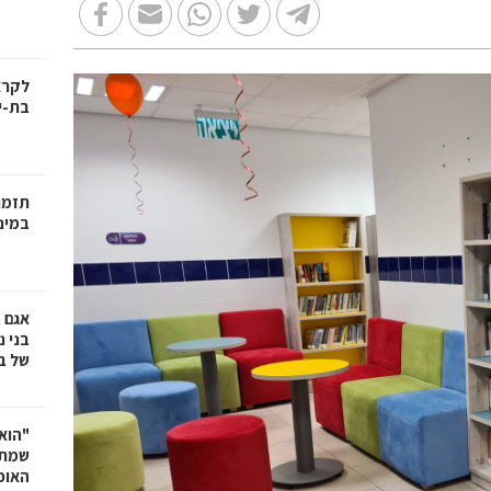
בת-י
תזמו
במינ
אגם 
של ב
"הוא 
שמתנ
האופ