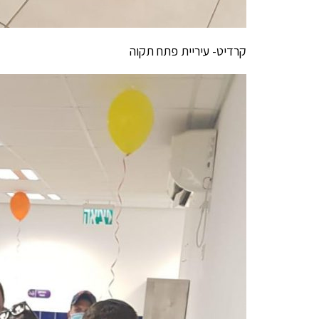
קרדיט- עיריית פתח תקוה