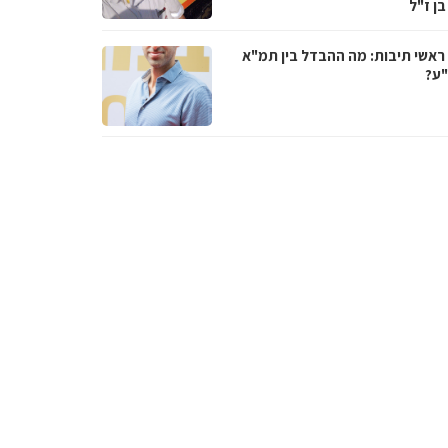
בן ז"ל
ראשי תיבות: מה ההבדל בין תמ"א
ע?