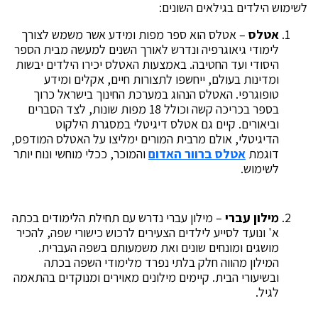
לשימוש הילדים בגילאים השונים:
אטלס
– אטלס הוא ספר מפות ומידע אשר משמש לצורך
לימודי גיאוגרפיה ונדרש לאורך השנים למעשה מבית הספר
היסודי ועד החטיבה. באמצעות האטלס יכירו הילדים יבשות
ומדינות בעולם, ייחשפו לתצורות חיים, אקלים ומידע
טופוגרפי. האטלס הנהוג במערכת החינוך בישראל כרוך
בספר בכריכה קשה וכולל 18 מפות שונות, לצד הסברים
וביאורים. קיים גם אטלס דיגיטלי במסגרת הילקוט
הדיגיטלי, אולם מרבית המורים ימליצו על האטלס המודפס,
דוגמת
אטלס ברוור האדום
והמוכר, ככלי מוחשי ונוח יותר
לשימוש.
מילון עברי
– מילון עברי נדרש עם תחילת הלימודים בכתה
א' ונועד לסייע לילדים הצעירים לרכוש כישורי שפה, להכיר
מושגים ומונחים שונים ואת משמעותם בשפה העברית.
המילון מהווה חלק בלתי נפרד מלימודי השפה בכתה
ובשיעורי הבית. קיימים מילונים מאוירים ומנוקדים בהתאמה
לגיל.