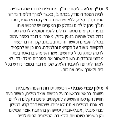
תנ"ך מלא
– לימודי תנ"ך מתחילים לרוב בשנה השנייה
לבית הספר היסודי, בכתה ב', כאשר לצורך הלימוד נדרש
ספר תנ"ך מלא, ללא פירושים. בחלק מבתי הספר, ספר
תנ"ך ניתן לילדים ובחלק מן המקרים יש לרכוש אותו
בנפרד. קיימים מספר גדלים לספר ומומלץ לרכוש ספר
גדול בעל אותיות בגופן גדול, מאחר ומדובר בספר עמוס
במלל וטעמים וכאשר זה כתוב בכתב קטן, הדבר עשוי
להקשות מאוד על הקריאה והלמידה. כמו כן יש להקפיד
לרכוש עותק נטול פירושים, אשר השימוש בו נאסר בעת
מבחני ומבדקים. חשוב לשמור את הספרים מילד ילד ולא
למהר לתרום ולהעביר הלאה, שכן מדובר במוצר נדרש בכל
בית ולאורך שנים ארוכות.
מילון עברי-אנגלי
– רכישת יסודות השפה האנגלית
נשענת בראש ובראשונה על רכישת אוצר מילים, כאשר בעת
חוויית הקריאה והחשיפה לטקסטים שונים נתקלים הילדים
לא אחת במילים אותם לא יכירו. שימוש דרך קבע במילון
עברי-אנגלי, אנגלי-עברי, יסייעו הן בהרחבת אוצר המילים
והן בשיפור מיומנויות הלמידה. המילונים הפופולריים