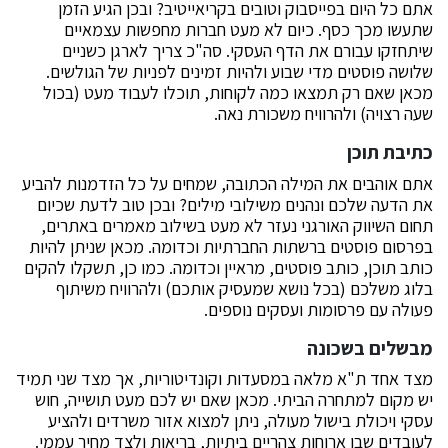
אתם כל היום בפייסבוק וטובים בקריאייטיב? ובכן הגיע הזמן
שתעשו מכך כסף. כיום לא מעט חברות מחפשות עצמאיים
שיתחזקו עבורם את הדף העסקי. סה"כ צריך לארגן כשניים
שלושה פוסטים מדי שבוע ולהיות זמינים לפניות של הגולשים.
מכאן שאם רק תמצאו כמה לקוחות, תוכלו לעבוד מעט (בכול
שעה רצויה) ולהרוויח משכורת נאה.
כתיבת תוכן
אתם אוהבים את המילה הכתובה, שמחים על כל הזדמנות להביע
את הדעה שלכם ונהנים משילובי מילים? ובכן טוב לדעת שכיום
תחום השיווק האורגני נעזר לא מעט בשילוב מאמרים באתרים,
בפרסום פוסטים ברשתות החברתיות וכדומה. מכאן שניתן להיות
כותב תוכן, כותב פוסטים, מראיין וכדומה. כמו כן, תשקלו להקים
בלוג משלכם (בכל נושא שמעסיק אותכם) ולהרוויח משיתוף
פעולה עם פרסומות ועסקים נוספים.
מבשלים בשכונה
מצד אחד ת"א מלאה במסעדות וקונדיטוריות, אך מצד שני תמיד
יש מקום למתחרה הביתי. מכאן שאם יש לכם מעט תושייה, חוש
עסקי ויכולת בישול מעולה, ניתן למצוא אזור משרדים ולהציע
לעובדים שבו ארוחות צהריים ביתיות, בריאות ולצד מחיר עממי.