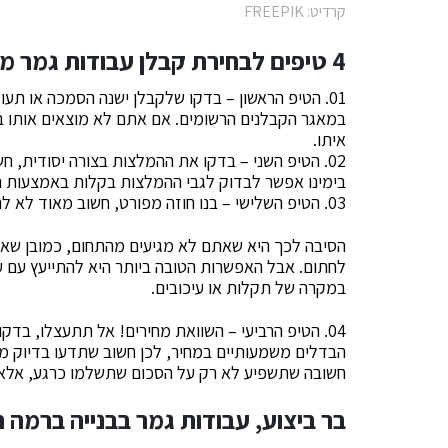
קרדיט: FREEPIK
4 טיפים לבחירת קבלן עבודות גמר מקצועי
01. הטיפ הראשון – בדקו שלקבלן ישנה הסמכה או ת
במאגר הקבלנים הרשומים. אם אתם לא מוצאים אותו 
איתו.
02. הטיפ השני – בדקו את ההמלצות בצורה יסודית, 
בימינו אפשר לבדוק לגבי ההמלצות בקלות באמצעות ה
03. הטיפ השלישי – בנו חוזה מפורט, חשוב מאוד לא לנסות ולבנות חוזה לבד.
הסיבה לכך היא שאתם לא מגיעים מהתחום, כמובן שאת
לחתום. אבל האפשרות הטובה ביותר היא להתייעץ עם עורך
במקרה של תקלות או עיכובים.
04. הטיפ הרביעי – השוואת מחירים! אל תתעצלו, בדק
הבדלים משמעותיים במחיר, לכן חשוב שתדעו בדיוק מ
חשובה שתשפיע לא רק על הסכום שתשלמו כרגע, אלא 
בר ביצוע, עבודות גמר בבנייה ברמה ה