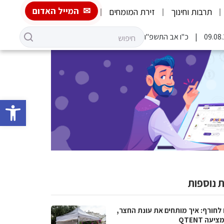
המייל האדום
תרבות וחינוך
זירת המומחים
כ"ו אב התשפ"ו
פתח סרגל 
 נוספות
 לחורף: איך מותחים את עונת החצר,
יעה QTENT