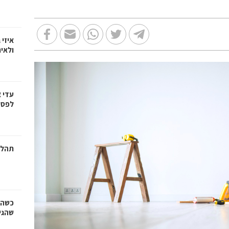
איזי 
ולאי
עדי 
לפספ
תהלי
כשהז
שהגי