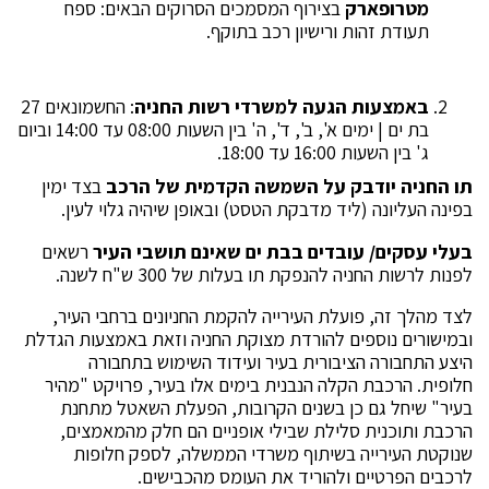
מטרופארק
בצירוף המסמכים הסרוקים הבאים: ספח
תעודת זהות ורישיון רכב בתוקף.
באמצעות הגעה למשרדי רשות
החניה
: החשמונאים 27
בת ים | ימים א', ב', ד', ה' בין השעות 08:00 עד 14:00 וביום
ג' בין השעות 16:00 עד 18:00.
תו החניה יודבק על השמשה הקדמית של הרכב
בצד ימין
בפינה העליונה (ליד מדבקת הטסט) ובאופן שיהיה גלוי לעין.
בעלי עסקים/ עובדים בבת ים שאינם תושבי העיר
רשאים
לפנות לרשות החניה להנפקת תו בעלות של 300 ש"ח לשנה.
לצד מהלך זה, פועלת העירייה להקמת החניונים ברחבי העיר,
ובמישורים נוספים להורדת מצוקת החניה וזאת באמצעות הגדלת
היצע התחבורה הציבורית בעיר ועידוד השימוש בתחבורה
חלופית. הרכבת הקלה הנבנית בימים אלו בעיר, פרויקט "מהיר
בעיר" שיחל גם כן בשנים הקרובות, הפעלת השאטל מתחנת
הרכבת ותוכנית סלילת שבילי אופניים הם חלק מהמאמצים,
שנוקטת העירייה בשיתוף משרדי הממשלה, לספק חלופות
לרכבים הפרטיים ולהוריד את העומס מהכבישים.