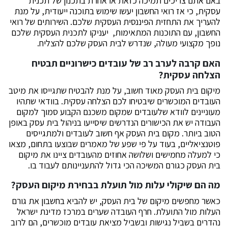
באם אתם צריכים תמיכה כזאת או אחרת בתכנון של תכנית
עסקית, כי אז רואי החשבון יעשו שימוש בתוכנה ייעודית, על מנת
להעריך את התחזית הפיננסית העסקית שלכם. השירותים של רואי
החשבון, עם התוכנות המתאימות, יעניקו לתכנית העסקית שלכם
נופך מקצועי מעולה, שנדרש לבית העסק שלכם להצליח.
האם קרבה לערב רב של עובדים כישרוניים תבטיח
הצלחה עסקית?
מיקום בית העסק מאוד חשוב, על מנת להבטיח שתגייסו את מיטב
העובדים המוכשרים שיבטיחו לכם הצלחה עסקית. בוודאי שתהיו
מעוניינים לוודא שלעובדים שמקום משכנם הקבוע סמוך למקום
העבודה יש את הכישורים הנדרשים שיסייעו בניהול בית עסק באופן
הטוב ביותר. מקום בית העסק אף חשוב לעובדים ולמתגייסים
פוטנציאליים, בעוד על פי שפע של מאמרים שבוצעו בתחום, מצאו
כי למעלה מחמישים ושלושה אחוזים מהעובדים ציינו את מיקום
בית העסק כגורם המשיכה הכי גדול להתעניינותם לעבוד בו.
מה הם שיקולי עלות מול תועלת בבחירת מיקום העסק?
כאשר מחפשים מיקום של בית העסק, יש להביא בחשבון את גורם
העלות מול התועלת. חרף העובדה שערים במרכז מדינת ישראל
נהדרים בשביל נגישות ובשביל מציאת עובדים מוכשרים, הם לרוב