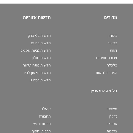
מדורים
חדשות אזוריות
ביטחון
חדשות בני ברק
בריאות
חדשות בת ים
דעות
חדשות גבעת שמואל
זירת המומחים
חדשות חולון
כלכלה
חדשות פתח תקווה
הצהרת נגישות
חדשות ראשון לציון
חדשות רמת גן
כל מה שמעניין
משפטי
קהילה
נדל"ן
תחבורה
ספורט
תיירות ונופש
צרכנות
תרבות וחינוך