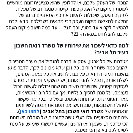
הנוכחי של העסק שלכם, או לחלופין שהוא מציע יתרונות מוחשיים
לעומת המיקום של העסק כעת. קיימות מנעד רב של מעלות
למיקום העסק, שיכולות להטות את כף המאזניים ברגע של
החלטה למציאת מיקום העסק הכי מתאים בשבילכם. כדאי לכם
להמשיך לקרוא עד הסוף, וכך תגלו – עד כמה חשוב מיקום העסק
שלכם להצלחתו במאה ה- 21?
למה כדאי לשכור את שירותיו של משרד רואה חשבון
בעיר תל אביב?
מטרתם של כל ארגון, עסק או חברה להגדיל את מערך המכירות
ולהניב כמה שיותר רווחים. כל זמן שלא מכוונים לכך, הדבר פוגע
בהשגת המטרה הזאת. על מנת לחשב את כל מארג המסים,
לשלם אותם, ובכלל להבין אותם, יש להשקיע זמן ניכר. בפרט
לעסקים קטנים, שחושבים משום מה שהם יכולים לעשות הכול
בעצמם, על מנת לחסוך בעלויות. אך עם כל ריבוי המשימות,
מאוד הגיוני שתכרעו תחת העומס, ובשל כך בכל מה שקשור
לניהול החשבונאות, טוב תעשו אם תפנו את הבמה לשירותים
הנאמנים של
משרד רואי חשבון בתל אביב (
לחצו כאן
).
שירותים מקצועיים אלו בעלי גישה לתוכנות של הנהלת חשבונות
הכי עדכניות, שעמן רואי החשבון עשויים לעשות שימוש, על מנת
לסייע לכם באופן הכי מיטבי.