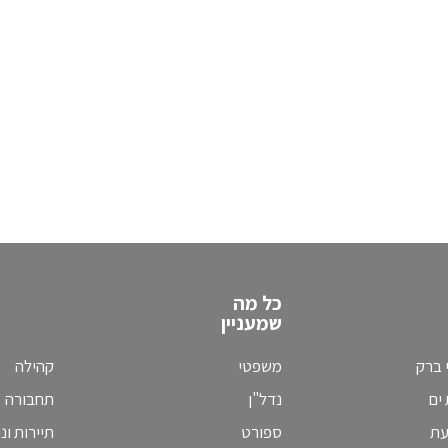
כל מה
שמעניין
 ברק
משפטי
קהילה
ים
נדל"ן
תחבורה
עת
ספורט
תיירות ונ