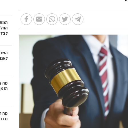
המתכ
החלט
לבד
השכר
לאנר
מה צר
הזמן
מה ח
מדרי