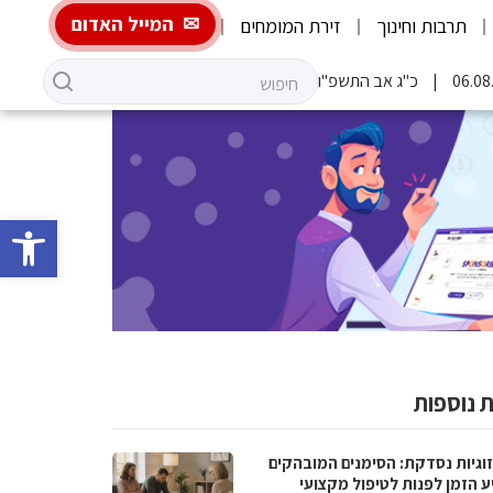
המייל האדום
תרבות וחינוך
זירת המומחים
כ"ג אב התשפ"ו
פתח סרגל 
 נוספות
וגיות נסדקת: הסימנים המובהקים
ע הזמן לפנות לטיפול מקצועי