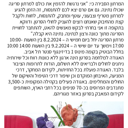
המרתון הסבירה כי: "אני נרגשת להזמין את כולם למרתון סריגה
שכולו נתינה. גם אם טרם יצא לכם להתנסות, זה הזמן להגיע
למרתון מטריף וצבעוני, עוטף ומחבק, להתנסות, לחוות ולקבל
קצת מהחיבוק שאנחנו רוצים להעניק לחולי הסרטן. ודווקא
בתקופה זו אני בחרתי לבקש מאנשים להאט, להתחבר לחוויית
הסריגה מתוך כוונה ורצון לנתינה. נתינה היא קבלה."
מרתון הסריגה יחל ביום חמישי ה – 8.2.2024 בין השעות 10:00-
17:00 וימשך עד יום שישי ה – 9.2.2024 בין השעות 14:00 10:00
בחלל הבוטיק בקומה מינוס 1 בדיזינגוף סנטר תל אביב.
האגודה למלחמה בסרטן הינה ארגון ללא כוונות רווח וכל שירותיה
ניתנים לחולים ולבריאים ללא תשלום, הודות לתרומות הציבור
בלבד. האגודה פועלת בכל החזיתות, לקידום המחקר, דרכי
המניעה, האיבחון המוקדם וכן שיפור דרכי הטיפול והשיקום של
החולים והמחלימים. באגודה פעילים בקהילה המקומית כ-3,500
מתנדבים הפרוסים בכ-70 סניפים בכל רחבי הארץ, השותפים
לקידום המאבק בסרטן באזור מגוריהם.