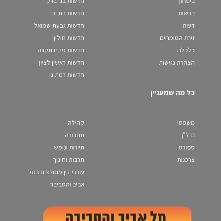
ביטחון
חדשות בני ברק
בריאות
חדשות בת ים
דעות
חדשות גבעת שמואל
זירת המומחים
חדשות חולון
כלכלה
חדשות פתח תקווה
הצהרת נגישות
חדשות ראשון לציון
חדשות רמת גן
כל מה שמעניין
משפטי
קהילה
נדל"ן
תחבורה
ספורט
תיירות ונופש
צרכנות
תרבות וחינוך
עורכי דין מומלצים בתל
אביב והסביבה