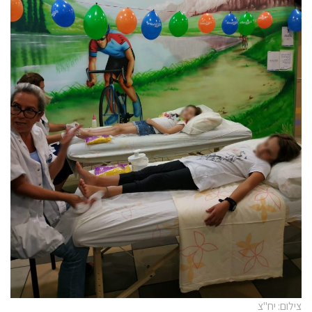
צילום: יח"צ