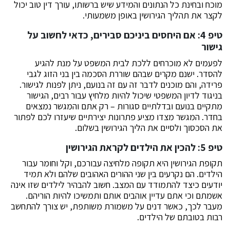
מוכח ובחינת כל הנתונים והמידע שיש ברשותו, עורך דין טוב יכול
לקצר את תהליך הגירושין באופן משמעותי.
טיפ 4: אם היחסים ביניכם סבירים, כדאי לחשוב על
גישור
לפעמים לא מוכרחים ללכת לבית המשפט על מנת להגיע
להסדר. ישנם מקרים שבהם שוררת הסכמה בין בני הזוג לגבי
פרידה, והם מוכנים לדבר זה עם זה בנועם, ניתן לפנות לגישור.
בניגוד לדיון המשפטי שיכול להיות מלחיץ עבור רבים, הגישור
מתקיים בנועם ובדלתיים סגורות – רק אתם והמגשר נמצאים
בחדר. המגשר מצדו מציע פתרונות יצירתיים שיעזרו לכם לפתור
את הסכסוך ולסיים את הליך הגירושין בשלום.
טיפ 5: להכין את הילדים לקראת הגירושין
תקופת הגירושין היא תקופה מלחיצה עבורכם, וקל וחומר עבור
הילדים. הם נקרעים בין שני ההורים האהובים שלהם ולא תמיד
יודעים כיצד להתמודד עם המצב. חשוב להבהיר לילדים שזו אינה
אשמתם וכי אתם עדיין אוהבים אותם ותמשיכו להיות הוריהם.
מעבר לכך, כאשר דנים על משמורת משותפת, יש צורך להתחשב
רבות בטובתם של הילדים.