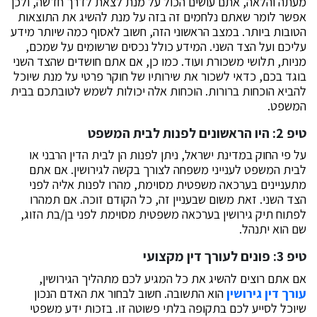
מעתה והלאה, אתם עושים הכול על מנת לצאת לדרך חדשה, ולכן
אפשר לומר שאתם נלחמים זה בזה על מנת להשיג את התוצאות
הטובות ביותר. במצב הראשוני הזה, חשוב לאסוף כמה שיותר מידע
עליכם ועל הצד השני. המידע כולל נכסים שרשומים על שמכם,
מניות, תלושי משכורת ועוד. כמו כן, אם אתם חושדים שהצד השני
בוגד בכם, כדאי לשכור את שירותיו של חוקר פרטי על מנת שיוכל
להביא הוכחות ברורות. הוכחות אלה יכולות לשמש לטובתכם בבית
המשפט.
טיפ 2: היו הראשונים לפנות לבית המשפט
על פי החוק במדינת ישראל, ניתן לפנות הן לבית הדין הרבני או
לבית המשפט לענייני משפחה לצורך בקשה לגירושין. אם אתם
מתעניינים בערכאה משפטית מסוימת, מהרו לפנות אליה לפני
הצד השני. זאת משום שבעניין זה, כל הקודם זוכה. אם תמהרו
לפתוח תיק גירושין בערכאה משפטית מסוימת לפני בן/בת הזוג,
שם הוא יתנהל.
טיפ 3: פונים לעורך דין מקצועי
אם אתם רוצים להשיג את כל המגיע לכם מתהליך הגירושין,
עורך דין גירושין
הוא התשובה. חשוב לבחור את האדם הנכון
שיוכל לסייע לכם בתקופה בלתי פשוטה זו. בזכות ידע משפטי