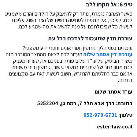
טיפ 6: אל תקחו ללב
כאשר האהבה נגמרת, נותר רק להיאבק על הילדים והרכוש שמגיע
לכם. לפיכך, אל תתפתו לסחיטה רגשית של הצד השני. עליכם
לעשות כל שביכולתכם על מנת להשיג את מה שמגיע לכם.
עורכת הדין שתעמוד לצדכם בכל עת
עומדים בפני הליך גירושין חסרי אונים וחסרי ידע משפטי?
עורכת דין אסתר שלום
תעזור לכם לצאת מהמצב המורכב הזה.
משרד הבוטיק של עו"ד שלום פותח בפניכם את שעריו ומעניק
לכם מגוון רחב של שירותים בנושאי גישור, גירושין ודיני משפחה.
אז אם כבר החלטתם להתגרש, חשוב לעשות זאת עם מקצוענים
בתחום.
עו״ד אסתר שלום
כתובת: דרך אבא הלל 7, רמת גן, 5252204
טלפון:
052-970-6731
ester-law.co.il