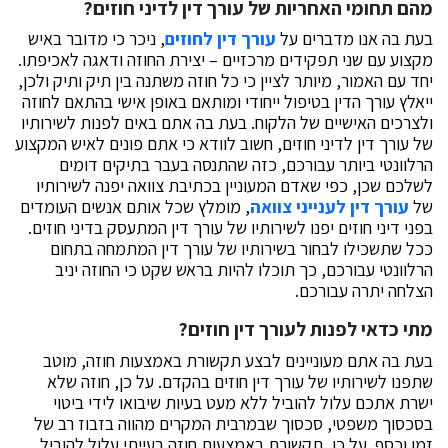
מהם תחומי האחריות של עורך דין לדיני חוזים?
בעת בה אנו מדברים על
עורך דין לחוזים
, ניכר כי מדובר באיש
מקצוע עם שני תפקידים מרכזיים – יצירת החוזה ודאגה לאכיפתו.
יחד עם האמור, מיותר לציין כי כל חוזה משתנה בין תיק ותיק ולכן,
ייאלץ עורך הדין בטיפול ייחודי ומותאם באופן אישי בהתאם לחוזה
ולצרכים האישיים של הלקוח. בעת בה אתם באים לפנות לשירותיו
של עורך דין לדיני חוזים, חשוב לוודא כי אתם פונים לאיש המקצוע
הרלוונטי ביותר עבורכם, כזה שהתנסה בעבר בתיקים דומים
לשלכם שכן, כפי שאדם המעוניין בכתיבת צוואה יפנה לשירותיו
של
עורך דין לענייני צוואה
, מומלץ שכל אותם אנשים העומדים
בפני דיני חוזים יפנו לשירותיו של עורך דין המתעסק בדיני חוזים.
ככל שתשכילו לבחור בשירותיו של עורך דין המתמחה בתחום
הרלוונטי עבורכם, כך תוכלו להיות בראש שקט כי החוזה יניב
הצלחה יתרה עבורכם.
מתי כדאי לפנות לעורך דין חוזים?
בעת בה אתם מעוניינים לבצע תקשורת באמצעות חוזה, מוטב
שתפנו לשירותיו של עורך דין חוזים בהקדם. על כן, חוזה שלא
ישרת אתכם עלול להוביל ללא מעט בעיות שיבואו לידי ביטוי
בסכסוך משפטי, סכסוך שבמרבית המקרים מהווה בזבוז רב של
זמן וכסף. על כן, תקשורת באמצעות חוזה בעייתי עלול להוביל