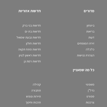
מדורים
חדשות אזוריות
ביטחון
חדשות בני ברק
בריאות
חדשות בת ים
דעות
חדשות גבעת שמואל
זירת המומחים
חדשות חולון
כלכלה
חדשות פתח תקווה
הצהרת נגישות
חדשות ראשון לציון
חדשות רמת גן
כל מה שמעניין
משפטי
קהילה
נדל"ן
תחבורה
ספורט
תיירות ונופש
צרכנות
תרבות וחינוך