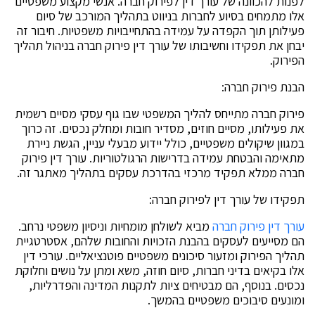
לפנות להכוונה של עורך דין לפירוק חברה. אנשי מקצוע משפטיים
אלו מתמחים בסיוע לחברות בניווט בתהליך המורכב של סיום
פעילותן תוך הקפדה על עמידה בהתחייבויות משפטיות. חיבור זה
יבחן את תפקידו וחשיבותו של עורך דין פירוק חברה בניהול תהליך
הפירוק.
הבנת פירוק חברה:
פירוק חברה מתייחס להליך המשפטי שבו גוף עסקי מסיים רשמית
את פעילותו, מסיים חוזים, מסדיר חובות ומחלק נכסים. זה כרוך
במגוון שיקולים משפטיים, כולל יידוע מבעלי עניין, הגשת ניירת
מתאימה והבטחת עמידה בדרישות הרגולטוריות. עורך דין פירוק
חברה ממלא תפקיד מרכזי בהדרכת עסקים בתהליך מאתגר זה.
תפקידו של עורך דין לפירוק חברה:
עורך דין פירוק חברה
מביא לשולחן מומחיות וניסיון משפטי נרחב.
הם מסייעים לעסקים בהבנת הזכויות והחובות שלהם, אסטרטגיית
תהליך הפירוק ומזעור סיכונים משפטיים פוטנציאליים. עורכי דין
אלו בקיאים בדיני חברות, סיום חוזה, משא ומתן על נושים וחלוקת
נכסים. בנוסף, הם מבטיחים ציות לתקנות המדינה והפדרליות,
ומונעים סיבוכים משפטיים בהמשך.