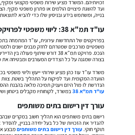
זכויותיהם. המשרד מציע שירות משפטי מקצועי ומקיף, ה
ועד להשגת פיצויים הולמים או פתרון משפטי מקיף. הצו
בנייה, ומשתמש בידע ובניסיון שלו כדי להביא לתוצאות 
עו"ד תמ"א 38: ליווי משפטי לפרויקטים מורכבים
משפטיים מורכבים שמטרתם לחזק מבנים ישנים ולמנוע
הנכס. פרויקט תמ"א 38 דורש שיתוף פעו
בצורה שמגנה על כל הצדדים המעורבים ומבטיחה את מימ
משרד עו"ד עוז כהן מציע שירותי ייעוץ וליווי משפטי 
הוועדה המקומית ועד לפיקוח על התהליך בשטח. צוות
הנדרשת לו מול היזם ויעניק תמיכה מלאה בהבנת ההסכמ
עו"ד תמ"א 38
במשרד, לקוחותיו מקבלים ביטחון ושק
עורך דין רישום בתים משותפים
רישום בתים משותפים הוא תהליך חשוב במקרים שבהם נ
להגדיר את הזכויות של כל בעל יחידה בבניין, להסדי
תוקף חוקי.
עורך דין רישום בתים משותפים
מבצע את 