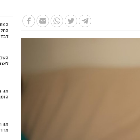
המתכ
החלט
לבד
השכר
לאנר
מה צר
הזמן
מה ח
מדרי