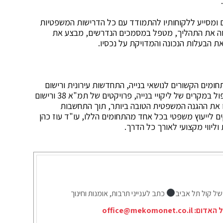
ם ומסייע ללקוחותיו להתמודד עם כל הדרישות המשפטיות
לווה את התהליך, מטפל במסמכים הנדרשים, מבצע את
 הבעלות הנכונה והמדויקת על נכסיו.
חומים הקשורים לנושאי בנייה, התחדשות עירונית ורישום
נכסים. עם ידע מעמיק וניסיון רב, המשרד מתמחה בטיפול במקרים של ליקויי בנייה, פרויקטים של תמ"א 38 ורישום
ו את ההגנה המשפטית הטובה ביותר, תוך התחשבות
ם לייעוץ משפטי בכל אחד מהתחומים הללו, עו"ד עוז כהן
ליווי מקצועי לאורך כל הדרך.
של קול תל אביב
כתב לענייני תרבות, אומנות וחינוך
ל האדום:
office@mekomonet.co.il