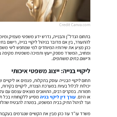
Credit Canva.com
בתחום הנדל"ן והבנייה, נדרש ידע משפטי מעמיק ומיומנ
כהן מציע את שירותיו המיוחדים למי שמחפש ליווי משפ
ומחויב, המשרד מספק ייעוץ ותמיכה משפטית מקיפה ב
ו
רישום בתים משותפים
.
ליקויי בנייה: ייצוג משפטי איכותי
תחום
ליקויי הבנייה
עוסק בתקלות, פגמים או ליקויים 
יכולות לכלול בעיות במערכת הצנרת, ליקויים בקירות,
חמורות. במקרים רבים, התושבים מוצאים עצמם עם עלוי
או היזם.
עורך דין ליקוי בניה
מסייע ללקוחותיו בכל ת
ועד לניהול התיק בבית המשפט, במטרה להבטיח שהלקוח
משרד עו"ד עוז כהן מבין את הקשיים שנגרמים בעקבות ל