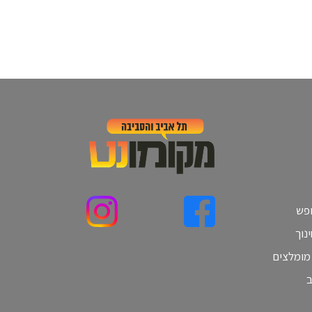
ופש
נוך
 מומלצים
ב