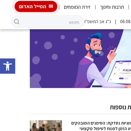
המייל האדום
תרבות וחינוך
זירת המומחים
כ"ג אב התשפ"ו
פתח סרגל 
 נוספות
וגיות נסדקת: הסימנים המובהקים
ע הזמן לפנות לטיפול מקצועי