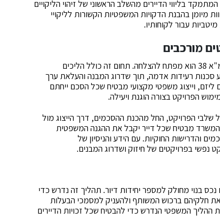
מתמקד בליווי הדיירים מהשלב הראשוני של זיהוי הליקויים
ות מיומן בהבנת הדקויות המשפטיות הקשורות לליקויי
מיטביות עבור לקוחותיו.
בפרויקטים של התחדשות עירונית, עו"ד המתמחה בתמ"א 38 הוא מפתח להצלחה. תחום זה כולל הליכים
 סכנות רעידות אדמה, תוך שדרוג המבנה והעלאת ערך
לה בין הדיירים ליזם, וייצוג משפטי מקצועי מבטיח שכל הסכם ייחתם
וש הפרויקט בצורה הוגנת ויעילה.
בכל שלבי הפרויקט, החל מהכנת ההסכמים, דרך הייצוג מול
 המשרד מבטיח שכל דייר יקבל את ההגנה המשפטית
ים והדרישות החוקיות. עם הידע והניסיון של
ט נפשי בפרויקטים של חיזוק ושדרוג המבנים.
כס בנוי מחולק למספר יחידות דיור. תהליך זה נדרש כדי
ר את חלקיהם ברכוש המשותף ולהעניק למסמכי הבעלות
ההליך המשפטי הנדרש כדי להבטיח שכל זכויות הדיירים