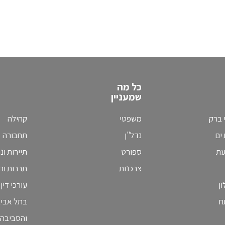
כל מה
שמעניין
 ברק
משפטי
קהילה
ים
נדל"ן
תחבורה
עת
ספורט
תיירות ונ
צרכנות
תרבות וחי
ן
עורכי דין
ח
בתל אבי
והסביבה