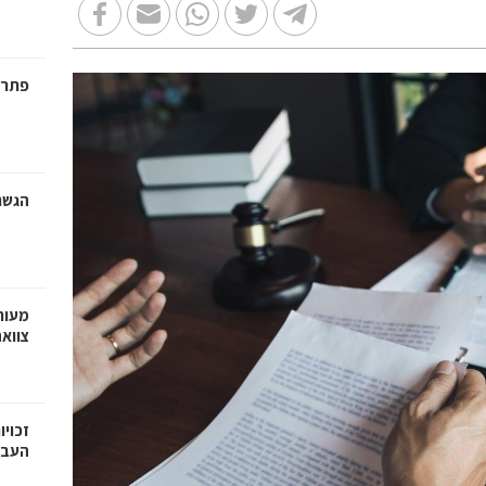
פתרו
הגשת
מעור
צווא
זכויו
העבר