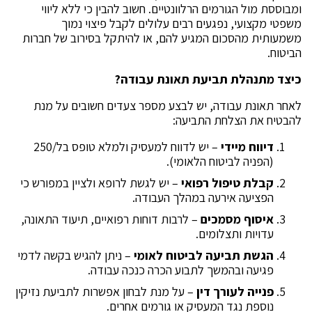
ומבוססת מול הגורמים הרלוונטיים. חשוב להבין כי ללא ליווי
משפטי מקצועי, נפגעים רבים עלולים לקבל פיצוי נמוך
משמעותית מהסכום המגיע להם, או להיתקל בסירוב של חברות
הביטוח.
כיצד מתנהלת תביעת תאונת עבודה
?
לאחר תאונת עבודה, יש לבצע מספר צעדים חשובים על מנת
להבטיח את הצלחת התביעה:
דיווח מיידי
– יש לדווח למעסיק ולמלא טופס בל/250
(הפניה לביטוח הלאומי).
קבלת טיפול רפואי
– יש לגשת לרופא ולציין במפורש כי
הפציעה אירעה במהלך העבודה.
איסוף מסמכים
– לרבות דוחות רפואיים, תיעוד התאונה,
עדויות ותצלומים.
הגשת תביעה לביטוח לאומי
– ניתן להגיש בקשה לדמי
פגיעה ובהמשך לתבוע הכרה כנכה עבודה.
פנייה לעורך דין
– על מנת לבחון אפשרות לתביעת נזיקין
נוספת נגד המעסיק או גורמים אחרים.