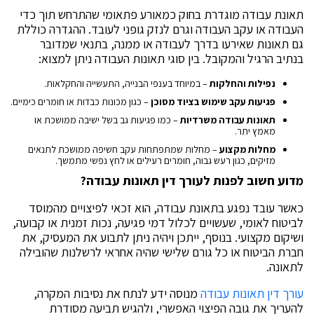
תאונת עבודה מוגדרת בחוק כמאורע פתאומי שהתרחש תוך כדי
העבודה או עקב העבודה וגרם לנזק גופני לעובד. ההגדרה כוללת
גם תאונות שאירעו בדרך לעבודה או ממנה, בתנאי שמדובר
בנתיב הרגיל והמקובל. בין סוגי תאונות העבודה ניתן למצוא:
נפילות והחלקות
– במיוחד בענפי הבנייה, התעשייה והחקלאות.
פגיעות עקב שימוש בציוד מסוכן
– כגון מכונות כבדות או חומרים כימיים.
תאונות עבודה משרדיות
– כמו פגיעות גב בשל ישיבה ממושכת או
מאמץ יתר.
מחלות מקצוע
– מחלות שמתפתחות עקב חשיפה ממושכת לתנאים
מזיקים, כגון רעש גבוה, חומרים רעילים או לחץ נפשי מתמשך.
מדוע חשוב לפנות לעורך דין תאונות עבודה
?
כאשר עובד נפגע בתאונת עבודה, הוא זכאי לפיצויים מהמוסד
לביטוח לאומי, שעשויים לכלול דמי פגיעה, נכות זמנית או קבועה,
ושיקום מקצועי. בנוסף, ייתכן ויהיה ניתן לתבוע את המעסיק, את
חברת הביטוח או כל גורם שלישי שהיה אחראי לרשלנות שהובילה
לתאונה.
עורך דין תאונות עבודה
מנוסה ידע לנתח את נסיבות המקרה,
להעריך את גובה הפיצוי האפשרי, ולהגיש תביעה מסודרת