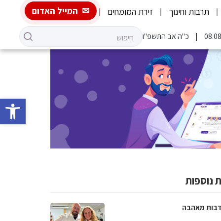
המייל האדום
תרבות וחינוך
זירת המומחים
כ"ה אב התשפ"ו
פתח סרגל 
 נוספות
בות מאהבה