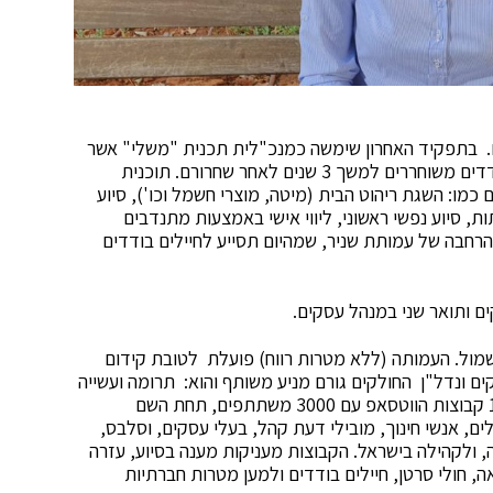
ם. בתפקיד האחרון שימשה כמנכ"לית תכנית "משלי" אשר
הוקמה ב- 2018 ומספקת מעטפת שירותים לחיילים בודדים משוחררים למשך 3 שנים לאחר שחרורם. תוכנית
ו: השגת ריהוט הבית (מיטה, מוצרי חשמל וכו'), סיוע
, סיוע נפשי ראשוני, ליווי אישי באמצעות מתנדבים
רחבה של עמותת שניר, שמהיום תסייע לחיילים בודדים
ים ותואר שני במנהל עסקים.
ע"י איש העסקים ניר שמול. העמותה (ללא מטרות רווח) פועלת לטובת קידום
קים ונדל"ן החולקים גורם מניע משותף והוא: תרומה ועשייה
חברתית, לצד פעילות עסקית. העמותה מתפעלת כ-10 קבוצות הווטסאפ עם 3000 משתתפים, תחת השם
ם, אנשי חינוך, מובילי דעת קהל, בעלי עסקים, וסלבס,
, ולקהילה בישראל. הקבוצות מעניקות מענה בסיוע, עזרה
אה, חולי סרטן, חיילים בודדים ולמען מטרות חברתיות