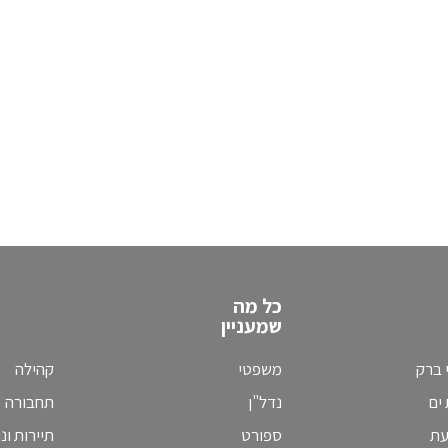
כל מה
שמעניין
 ברק
משפטי
קהילה
ים
נדל"ן
תחבורה
עת
ספורט
תיירות ונ