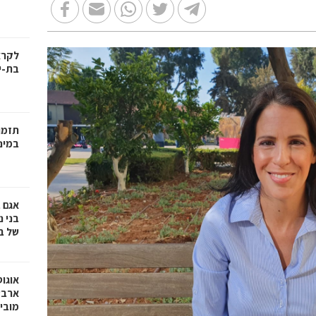
בת-י
תזמו
במינ
אגם 
של ב
אוגו
ארבע
מובי