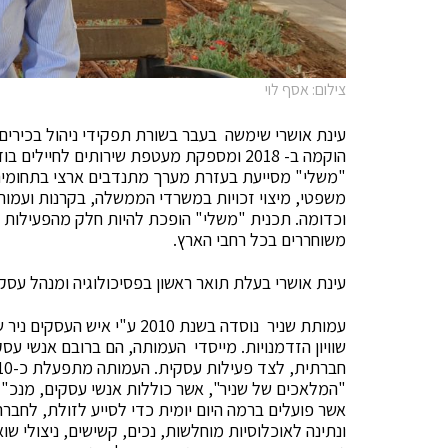
צילום: אסף לוי
עינת אושרי שימשה בעבר בשורת תפקידי ניהול בכירי
"משלי" מסייעת בעזרת מערך מתנדבים ארצי בתחומים כמ
משפטי, מיצוי זכויות במשרדי הממשלה, בקרנות ועמותות
וכדומה. תכנית "משלי" הופכת להיות חלק מהפעילות ה
משוחררים בכל רחבי הארץ.
עינת אושרי בעלת תואר ראשון בפסיכולוגיה ומנהל עסק
עמותת שניר נוסדה בשנת 2010 
שוויון הזדמנויות. מייסדי העמותה, הם ברובם אנשי עס
"המלאכים של שניר", אשר כוללות אנשי עסקים, מנכ"לי
אשר פועלים ברמה היום יומית כדי לסייע לזולת, לחברה
ונתינה לאוכלוסיות מוחלשות, נכים, קשישים, ניצולי שו