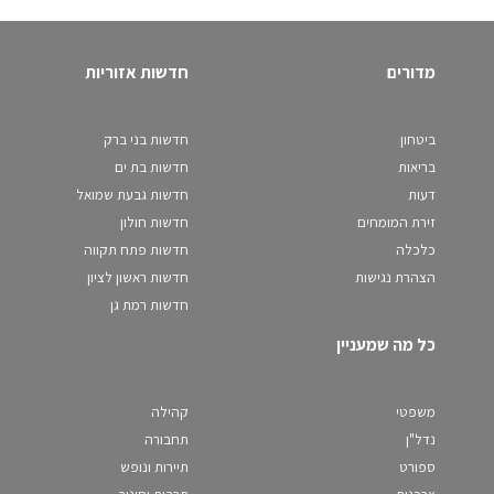
מדורים
חדשות אזוריות
ביטחון
חדשות בני ברק
בריאות
חדשות בת ים
דעות
חדשות גבעת שמואל
זירת המומחים
חדשות חולון
כלכלה
חדשות פתח תקווה
הצהרת נגישות
חדשות ראשון לציון
חדשות רמת גן
כל מה שמעניין
משפטי
קהילה
נדל"ן
תחבורה
ספורט
תיירות ונופש
צרכנות
תרבות וחינוך