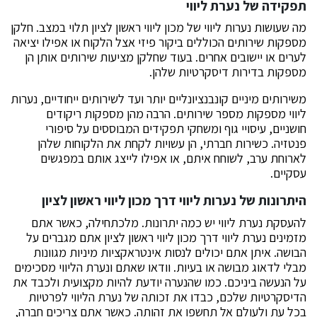
תפקידה של נערת ליווי
מה שעושות נערות ליווי של מכון ליווי ראשון לציון תלוי במצב. חלקן
מספקות שירותים הכוללים ביקור פיזי אצל הלקוח או אפילו יציאה
לערים או יישובים אחרים. בעוד שחלקן מציעות שירותים אותן הן
מספקות בדירות דיסקרטיות שלהן.
משירותים מיניים קונבנציונליים יותר ועד לשירותים ייחודיים, נערות
ליווי מספקות מספר שירותים. הרבה מהן מספקות ריקודים
חושניים, עיסויי גוף ומשחקי תפקידים המבוססים על סיפורי
פנטזיה. כשירות חברתי, הן עשויות לקחת את הלקוחות שלהן
לארוחת ערב, לשוחח איתם, או אפילו לייצג אותם במפגשים
עסקיים.
היתרונות של נערות ליווי דרך מכון ליווי ראשון לציון
להעסקת נערת ליווי יש כמה יתרונות. מלכתחילה, כאשר אתם
מזמינים נערת ליווי דרך מכון ליווי ראשון לציון אתם מגברים על
הבושה. איתן אתם יכולים לנסות אינטראקציות מיניות מגוונות
מבלי לדאוג מבושה או בעיות. וודאו שאתם ונערת הליווי מסכימים
על הנעשה ביניכם. כמו שהנערה יודעת להיות מקצועית ולכבד את
הדיסקרטיות שלכם, כבדו את זכותה של נערת הליווי לפרטיות
בכל עת ולעולם אל תחשפו את זהותה. כאשר אתם צריכים חברה,