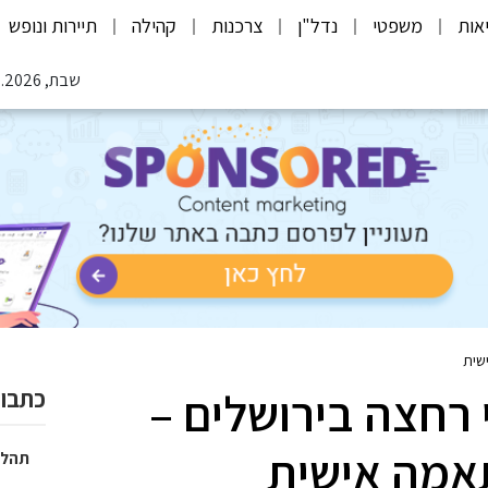
אות
משפטי
נדל"ן
צרכנות
קהילה
תיירות ונופש
שבת, 08.08.2026
שית
 רחצה בירושלים –
כתבות
אמה אישית
תהלי