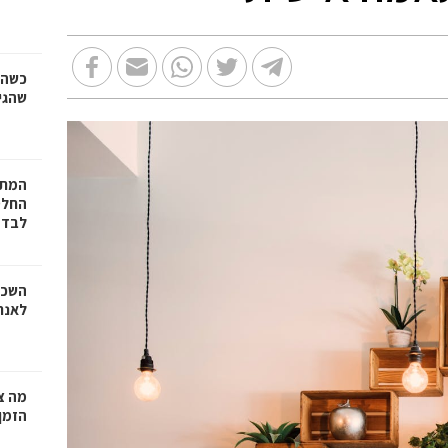
כשהז
שהגי
המתכ
החלט
לבד
השכר
לאנר
מה צר
הזמן