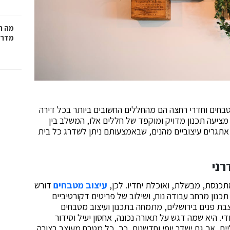
מה ח
מדרי
מטבחים וחדרי רחצה הם מהחללים החשובים ביותר בכל דירה
מציעה תכנון מדויק ומוקפד של חללים אלו, המשלב בין
תגרים עיצוביים מהנים, שבאמצעותם ניתן לשדרג כל בית
רני
כנסת, מבשלת, ואוכלת יחדיו. לכן,
עיצוב מטבחים
דורש
 תכנון מרחב עבודה נוח, ושילוב של פריטים דקורטיביים
צבת פנים בירושלים, מתמחה בתכנון ועיצוב מטבחים
י. היא שמה דגש על תאורה נכונה, אחסון יעיל וסידור
ים, אך גם ישדר יופי וחדשנות. כך, כל מטבח מעוצב בצורה