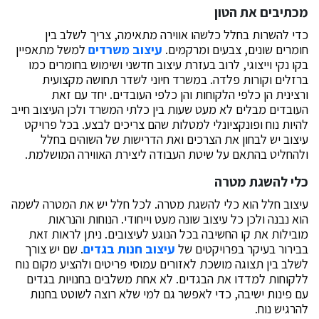
מכתיבים את הטון
כדי להשרות בחלל כלשהו אווירה מתאימה, צריך לשלב בין
חומרים שונים, צבעים ומרקמים.
עיצוב משרדים
למשל מתאפיין
בקו נקי וייצוגי, לרוב בעזרת עיצוב חדשני ושימוש בחומרים כמו
ברזלים וקורות פלדה. במשרד חיוני לשדר תחושה מקצועית
ורצינית הן כלפי הלקוחות והן כלפי העובדים. יחד עם זאת
העובדים מבלים לא מעט שעות בין כלתי המשרד ולכן העיצוב חייב
להיות נוח ופונקציונלי למטלות שהם צריכים לבצע. בכל פרויקט
עיצוב יש לבחון את הצרכים ואת הדרישות של השוהים בחלל
ולהחליט בהתאם על שיטת העבודה ליצירת האווירה המושלמת.
כלי להשגת מטרה
עיצוב חלל הוא כלי להשגת מטרה. לכל חלל יש את המטרה לשמה
הוא נבנה ולכן כל עיצוב שונה מעט וייחודי. הנוחות והנראות
מובילות את קו החשיבה בכל הנוגע לעיצובים. ניתן לראות זאת
בבירור בעיקר בפרויקטים של
עיצוב חנות בגדים
. שם יש צורך
לשלב בין תצוגה מושכת לאזורים עמוסי פריטים ולהציע מקום נוח
ללקוחות למדדו את הבגדים. לא אחת משלבים בחנויות בגדים
עם פינות ישיבה, כדי לאפשר גם למי שלא רוצה לשוטט בחנות
להרגיש נוח.