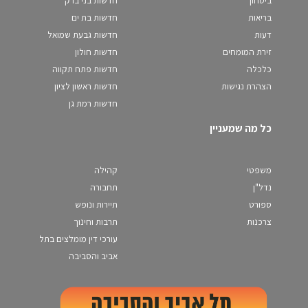
בריאות
חדשות בת ים
דעות
חדשות גבעת שמואל
זירת המומחים
חדשות חולון
כלכלה
חדשות פתח תקווה
הצהרת נגישות
חדשות ראשון לציון
חדשות רמת גן
כל מה שמעניין
משפטי
קהילה
נדל"ן
תחבורה
ספורט
תיירות ונופש
צרכנות
תרבות וחינוך
עורכי דין מומלצים בתל
אביב והסביבה