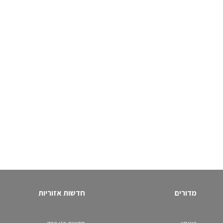
מדורים
חדשות אזוריות
ביטחון
חדשות בני ברק