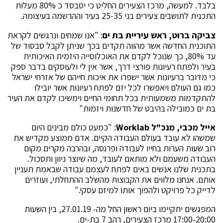
בלבד. למעשה, מרכז הצעירים החליט כי יסבסד כ 80% מעלות
התכנית לתושבים צעירים בני 25-35 בעיר וההרשמה בעיצומה.
צביקה ברוט, ראש עיריית בת ים
: "אנו שמחים ונרגשים לקראת
התוכנית החדשה אשר מהווה תקדים בכך שניתן לקבל סבסוד של
עד 80%, כך שנוכל לקדם את האוכלוסייה היזמית האיכותית
בעיר ולפתח רעיונות פורצי דרך, אשר אין לי ולעוסקים בדבר ספק
כי מדובר ברעיונות אשר ישפרו את איכות חייהם של אזרחי ישראל
כמו גם העולם ויאפשרו לכל יזם לפתח רעיונות אשר יובילו
להתקדמות משמעותית בכל תחומי החיים וימשיכו לקדם את העיר
בת ים כמובילה בהיבט של חדשנות ויזמות"
אייל מכבי, מנכ"ל
Worklab
: "כמעט כולם מבינים היום
שמשהו לא עובד בעולם העבודה הקיים. אדם ממוצע מקדיש את
רוב שעות הערות בחייו לעבודה ופרנסה, ובהרבה מקרים מקום
העבודה משעמם ולא מותאם לעובד, מה שיוצר ניוון ותסכול.
בתכנית שלנו אנשים באים לפתח לעצמם עבודה שבאמת תעניין
אותם. אנחנו מלווים את הקבוצות מהשלב ההתחלתי, ועוזרים
לדייק כל פרויקט ולהפוך אותו למיזם עסקי."
המפגשים יתקיימו ביום ראשון החל מה- 27.01.19, בין השעות
17:00-20:00 מרכז הצעירים, רהב 7 בת-ים.