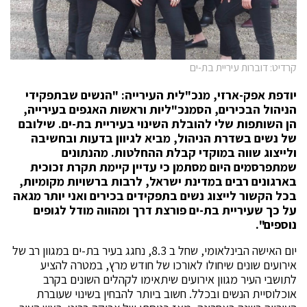
קרדיט: דוברות עיריית בת-ים
יודפת אפק-ארזי, מנכ"לית העירייה: "הנשים שבתפקידי
הניהול הבכירים, הסמנכ"ליות וראשות האגפים בעירייה,
הן השותפות שלי להובלת השינוי בעיריית בת-ים. שילובם
של נשים בשדרת הניהול, מביא לגיוון בדעות ובחשיבה
ולייצוג שווה במוקדי קבלת ההחלטות. מהנתונים
שמתפרסמים היום מסתמן כי עדיין קיימת תקרת זכוכית
בארגונים רבים במדינת ישראל, לרבות ברשויות מקומיות,
בכל הקשור לייצוג נשים בתפקידים בכירים ואני יותר מגאה
על כך שעיריית בת-ים פורצת דרך ומהווה מודל לגופים
נוספים".
יום האישה הבינלאומי, שחל ב 8.3, נחגג בעיר בת-ים במגוון רב של
אירועים שונים שיחולו לאורכו של חודש מרץ, במטרה להציע
לתושבי העיר מגוון אירועים שיתאימו לקהלים השונים בקרב
אוכלוסיית הנשים ובכלל. חשוב ביותר להבחין בשינוי שעוברת