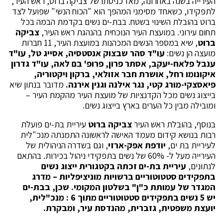
העירייה בשנה באחרונה, מאז כניסתו של צביקה ברוט, ראש העיר,
לתפקידו, כשאחד מסימני המהפך הוא "הכוח הנשי" שפועל לצד
ברוט בהובלת השינוי בשטח. בבת-ים נשים בקדמת הבמה בכל
תחום עירוני. במועצת העיר הנוכחית בהנהגת ראש העיר,
צביקה
ברוט
, שיא במספר הנשים המכהנות במועצת העיר, 11 חברות
מועצה הן נשים:
עו"ד סהר שבצוק אנסטסיה, אסייג טל, עו"ד
ענבל פלאח-יעקב, אסתר פרון, פרופ' בם לאה, עו"ד גדרון
איקונומו רחל, אושרת חבר אזולאי,
ברקון ויקטוריה,
פיאסצקי-מורג קטי, נגר אילנה וגנין אירנה.
מדובר בנתון שיא
בייצוג נשים מכל הקדנציות של מועצת העיר מהקמת העיר –
ומובילה מבין כל הערים בארץ בייצוג נשים.
בנוסף, בהובלת ראש העיר
צביקה ברוט
עיריית בת-ים פועלת
רבות בנושא קידום מעמד האישה לראשונה התמנתה מנכ"לית
לעיריית בת ים,
יודפת אפק-ארזי
, וגם בשדרה הניהולית של
העירייה מעל ל- 60% של נשים בתפקידי ניהול בכירות. בהתאם
לנתונים,
עיריית בת-ים זכתה בקטגורית ייצוג נשים
בתפקידים סטטוטוריים ברשויות מוניציפליות – מדרג
המגדר של עמותת כ"ן" בשלטון המקומי. שכן, בבת-ים
יש
5
נשים בתפקידים סטטוטוריים מתוך 6 : מנכ"לית,
יועצת משפטית, גזברית, מהנדסת עיר, ומבקרת.