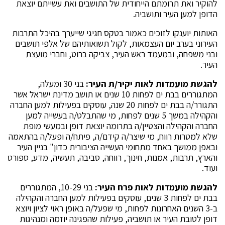
להוקיר ואת תרומתם הייחודית של התושבים ואת עשייתם יוצאת
הדופן למען העיר ותושביה.
האותות יוענקו לזוכים כאמור בטקס חגיגי שייערך בהיכל התרבות
העירוני בערב יום העצמאות, לקול תשואותיהם של אלפי תושבים
ובני משפחה, ובמעמד ראש העיר, צביקה ברוט, וחברי מועצת
העיר.
להגשת מועמדות לאות יקיר/ת העיר:
בני 30 ומעלה,
המתגוררים בבת ים לפחות 10 שנים או תושב מדינת ישראל אשר
התגורר/ה בבת ים לפחות 20 שנה, עוסקים בפעילות למען החברה
והקהילה במשך 5 שנים לפחות, מי שהתבלט/ה בעשייה למען
החברה והקהילה והצטיין/ה בתרומה יוצאת דופן ובמעשי מופת
שלא למטרות רווח, מי שיצר/ה קידם/ה, פיתח/ה ופעל/ה בהתאמה
ובאפן ממושך באחד מתחומי העשייה הציבורית כדון" בניין העיר
והארץ, תרבות, אמנות, חינוך, רווחה, סביבה, תעשיה, מדע, ספורט
ועוד.
להגשת מועמדות לאות פרח העיר:
בני 10-29, המתגוררים
בבת ים לפחות 3 שנים, עוסקים בפעילות למען החברה והקהילה
ב-3 השנים האחרונות לפחות, מי שפעל/ה באופן ראוי לציון ויוצא
דופן לטובת העיר או תושביה, פעילות שהפגינה יוזמה ומנהיגות