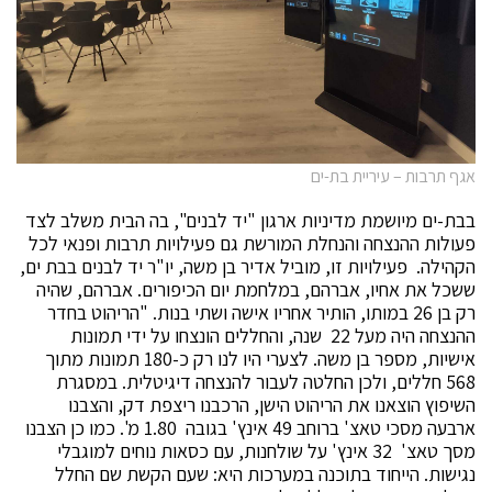
אגף תרבות – עיריית בת-ים
בבת-ים מיושמת מדיניות ארגון "יד לבנים", בה הבית משלב לצד
פעולות ההנצחה והנחלת המורשת גם פעילויות תרבות ופנאי לכל
הקהילה. פעילויות זו, מוביל אדיר בן משה, יו"ר יד לבנים בבת ים,
ששכל את אחיו, אברהם, במלחמת יום הכיפורים. אברהם, שהיה
רק בן 26 במותו, הותיר אחריו אישה ושתי בנות. "הריהוט בחדר
ההנצחה היה מעל 22 שנה, והחללים הונצחו על ידי תמונות
אישיות, מספר בן משה. לצערי היו לנו רק כ-180 תמונות מתוך
568 חללים, ולכן החלטה לעבור להנצחה דיגיטלית. במסגרת
השיפוץ הוצאנו את הריהוט הישן, הרכבנו ריצפת דק, והצבנו
ארבעה מסכי טאצ' ברוחב 49 אינץ' בגובה 1.80 מ'. כמו כן הצבנו
מסך טאצ' 32 אינץ' על שולחנות, עם כסאות נוחים למוגבלי
נגישות. הייחוד בתוכנה במערכות היא: שעם הקשת שם החלל