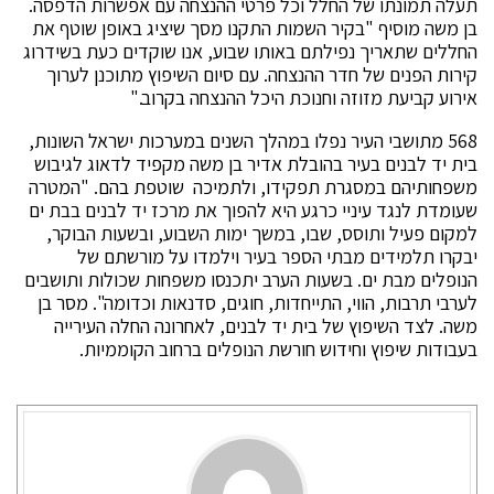
תעלה תמונתו של החלל וכל פרטי ההנצחה עם אפשרות הדפסה.
בן משה מוסיף "בקיר השמות התקנו מסך שיציג באופן שוטף את
החללים שתאריך נפילתם באותו שבוע, אנו שוקדים כעת בשידרוג
קירות הפנים של חדר ההנצחה. עם סיום השיפוץ מתוכנן לערוך
אירוע קביעת מזוזה וחנוכת היכל ההנצחה בקרוב."
568 מתושבי העיר נפלו במהלך השנים במערכות ישראל השונות,
בית יד לבנים בעיר בהובלת אדיר בן משה מקפיד לדאוג לגיבוש
משפחותיהם במסגרת תפקידו, ולתמיכה שוטפת בהם. "המטרה
שעומדת לנגד עיניי כרגע היא להפוך את מרכז יד לבנים בבת ים
למקום פעיל ותוסס, שבו, במשך ימות השבוע, ובשעות הבוקר,
יבקרו תלמידים מבתי הספר בעיר וילמדו על מורשתם של
הנופלים מבת ים. בשעות הערב יתכנסו משפחות שכולות ותושבים
לערבי תרבות, הווי, התייחדות, חוגים, סדנאות וכדומה". מסר בן
משה. לצד השיפוץ של בית יד לבנים, לאחרונה החלה העירייה
בעבודות שיפוץ וחידוש חורשת הנופלים ברחוב הקוממיות.