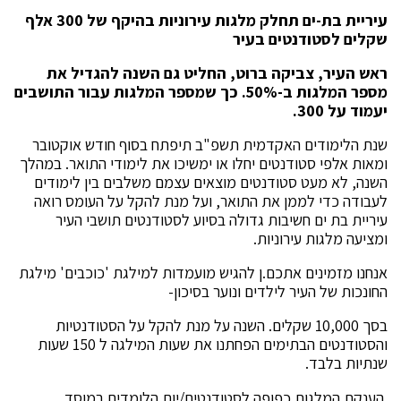
עיריית בת-ים תחלק מלגות עירוניות בהיקף של 300 אלף
שקלים לסטודנטים בעיר
ראש העיר, צביקה ברוט, החליט גם השנה להגדיל את
מספר המלגות ב-50%. כך שמספר המלגות עבור התושבים
יעמוד על 300.
שנת הלימודים האקדמית תשפ"ב תיפתח בסוף חודש אוקטובר
ומאות אלפי סטודנטים יחלו או ימשיכו את לימודי התואר. במהלך
השנה, לא מעט סטודנטים מוצאים עצמם משלבים בין לימודים
לעבודה כדי לממן את התואר, ועל מנת להקל על העומס רואה
עיריית בת ים חשיבות גדולה בסיוע לסטודנטים תושבי העיר
ומציעה מלגות עירוניות.
אנחנו מזמינים אתכם.ן להגיש מועמדות למילגת 'כוכבים' מילגת
החונכות של העיר לילדים ונוער בסיכון-
בסך 10,000 שקלים. השנה על מנת להקל על הסטודנטיות
והסטודנטים הבתימים הפחתנו את שעות המילגה ל 150 שעות
שנתיות בלבד.
הענקת המלגות כפופה לסטודנטים/יות הלומדים במוסד