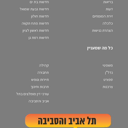
בריאות
חדשות בת ים
דעות
חדשות גבעת שמואל
זירת המומחים
חדשות חולון
כלכלה
חדשות פתח תקווה
הצהרת נגישות
חדשות ראשון לציון
חדשות רמת גן
כל מה שמעניין
משפטי
קהילה
נדל"ן
תחבורה
ספורט
תיירות ונופש
צרכנות
תרבות וחינוך
עורכי דין מומלצים בתל
אביב והסביבה