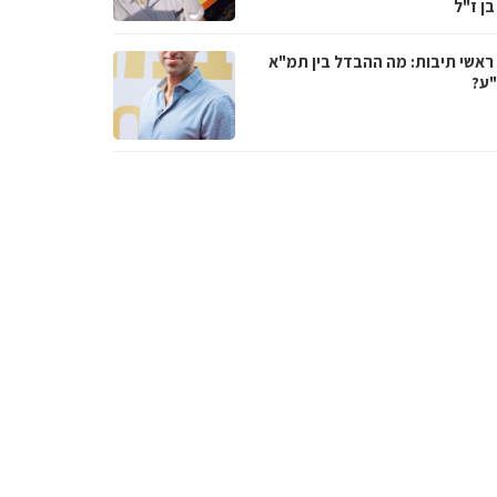
בן ז"ל
ראשי תיבות: מה ההבדל בין תמ"א
ע?