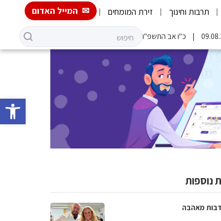
המייל האדום
תרבות וחינוך
זירת המומחים
כ"ו אב התשפ"ו
פתח סרגל 
 נוספות
בות מאהבה