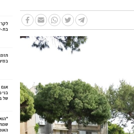
בת-י
תזמו
במינ
אגם 
של ב
"הוא 
שמתנ
האופ