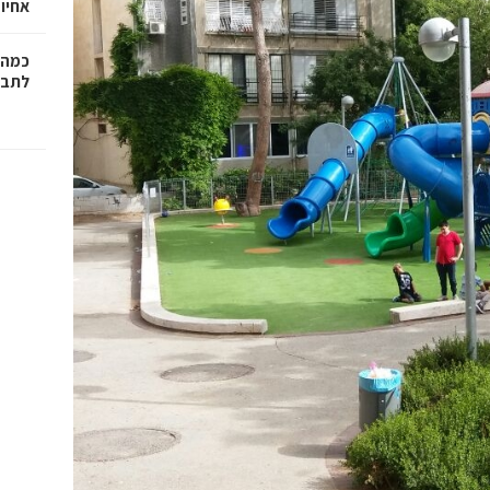
אחיו 
כמה 
לתב"