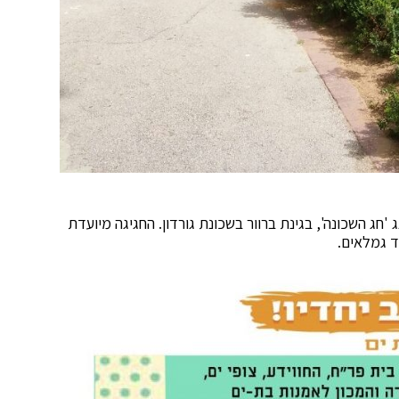
12.6 בשעה 17:00, יתקיים הפנינג 'חג השכונה', בגינת ברוור בשכונת גורדון. החגיגה מיועדת
ד גמלאים.