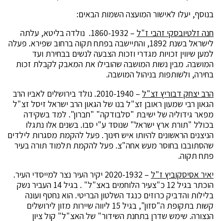
בנוסף, יעלו לאישור המועצה השמות הבאים:
חנה זלטיובסקי זהבי ז"ל
– 1860-1932. נולדה בליטא, עלתה
לישראל בשנת 1892, והתיישבה בפתח תקוה ברחוב שפירא. פעלה
למען שיווין זכויות מגדרי וזכות הצבעה לנשים בבחירת ועד
המושבה. מבין נשות המושבה שהובילו את המאבק לקבלת זכות
בחירה, ולשותפות בניהול המושבה.
הרב יצחק דבוריץ זצ"ל
– 2010-1940. נולד בירושלים לאביו הרב
הגאון רבי שמעון ראובן זצ"ל בנו של הגאון הרב ישראל זיסל זצ"ל
מפאר גידוליה של ישיבת "סלבודקה" "חברון". למד בשקידה
בכולל "תורת ארץ ישראל" שנוסד ע"י סבו. בשנים אלו נתגלו
הניצנים הראשונים להיותו איש חינוך. פעל להקמת מסגרות לילדים
שהסתובבו בחוסר מעש אחה"צ. פעל להקמת תלמוד תורה בעיר
פתח תקוה.
יאיר אסיסקוביץ ז"ל
– 2020-1932 יקיר העיר נצר למייסדי העיר.
הוכתר בגיל 12 כ"צעיר הלוחמים באצ"ל" . בגיל 14 העביר נשק
בלילות והדביק כרוזים כנגד השלטון הבריטי. הוא נחטף ועונה
קשות בתקופת ה"סזון", בגיל 15 ליווה שיירות מזון לירושלים
הנצורה. שימש שדרן בתחנת השידור" של האצ"ל" קול ציון