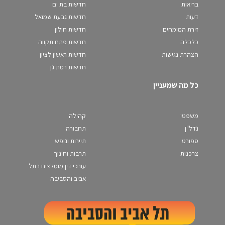
בריאות
חדשות בת ים
דעות
חדשות גבעת שמואל
זירת המומחים
חדשות חולון
כלכלה
חדשות פתח תקווה
הצהרת נגישות
חדשות ראשון לציון
חדשות רמת גן
כל מה שמעניין
משפטי
קהילה
נדל"ן
תחבורה
ספורט
תיירות ונופש
צרכנות
תרבות וחינוך
עורכי דין מומלצים בתל
אביב והסביבה