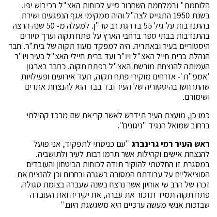
הלוחמת" ובמלחמת השחרור סייע לכוחות האצ"ל בכיבוש יפו.
בשנת 1950 התגייס לצה"ל והיה ממקימי אגף הנפגעים ושירת
בהתנדבות על גיל 55 בדרגת רב סר"ן. למעלה מ- 50 שנה הרצה
בהתנדבות בבתי ספר ברחבי הארץ על פתח תקוה וערך סיורים
היסטוריים בעיר ובאתריה. היה למפקד מעוז תקוה של בית"ר. חבר
הנהלת ברית חייל האצ"ל ויו"ר ועד ברית חיילי האצ"ל בעיר ויו"ר
העמותה להנצחת מורשת האצ"ל בפתח תקוה. כחבר בארגון
'אמפ"ת'- אזרחים מוקירי פתח תקוה, תעד אירועים ופעילויות
שהתרחשו בהיסטוריה של העיר ובד בבד הוא להנצחת אתרים
ושימורם.
כמו כן, מועצת העיר תידרש לאשר קריאת שם מרכז קהילתי
ברחוב שמואל הנגיד "ניגונים".
ראש העיר רמי גרינברג
"עם כניסתי לתפקיד, אני פועל
להנצחת אישים וקהילות אשר תרמו רבות לעיר ולתושביה.
במסגרת זו החלטתי להוקיר תודה לכוחות הביטחון והעובדים
הסוציאליים על עבודתם המסורה בשגרה ובחרום וכן להנציח את
זכרו של הרב שי אוחיון אשר נרצח בשנה שעברה בצומת סגולה.
פתח תקוה תמיד תזכור את עברה, את יקיריה ואת העובדה
שבזכות אנשי מעשה ערכיים היא משגשגת היום."