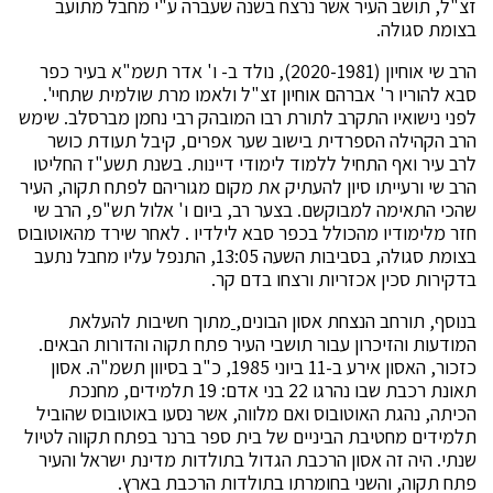
זצ"ל, תושב העיר אשר נרצח בשנה שעברה ע"י מחבל מתועב
בצומת סגולה.
הרב שי אוחיון (2020-1981), נולד ב- ו' אדר תשמ"א בעיר כפר
סבא להוריו ר' אברהם אוחיון זצ"ל ולאמו מרת שולמית שתחיי'.
לפני נישואיו התקרב לתורת רבו המובהק רבי נחמן מברסלב. שימש
הרב הקהילה הספרדית בישוב שער אפרים, קיבל תעודת כושר
לרב עיר ואף התחיל ללמוד לימודי דיינות. בשנת תשע"ז החליטו
הרב שי ורעייתו סיון להעתיק את מקום מגוריהם לפתח תקוה, העיר
שהכי התאימה למבוקשם. בצער רב, ביום ו' אלול תש"פ, הרב שי
חזר מלימודיו מהכולל בכפר סבא לילדיו . לאחר שירד מהאוטובוס
בצומת סגולה, בסביבות השעה 13:05, התנפל עליו מחבל נתעב
בדקירות סכין אכזריות ורצחו בדם קר.
בנוסף, תורחב הנצחת אסון הבונים,
מתוך חשיבות להעלאת
המודעות והזיכרון עבור תושבי העיר פתח תקוה והדורות הבאים.
כזכור, האסון אירע ב-11 ביוני 1985, כ"ב בסיוון תשמ"ה. אסון
תאונת רכבת שבו נהרגו 22 בני אדם: 19 תלמידים, מחנכת
הכיתה, נהגת האוטובוס ואם מלווה, אשר נסעו באוטובוס שהוביל
תלמידים מחטיבת הביניים של בית ספר ברנר בפתח תקווה לטיול
שנתי. היה זה אסון הרכבת הגדול בתולדות מדינת ישראל והעיר
פתח תקוה, והשני בחומרתו בתולדות הרכבת בארץ.