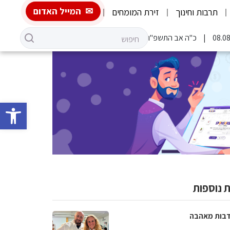
המייל האדום
תרבות וחינוך
זירת המומחים
כ"ה אב התשפ"ו
פתח סרגל 
 נוספות
בות מאהבה