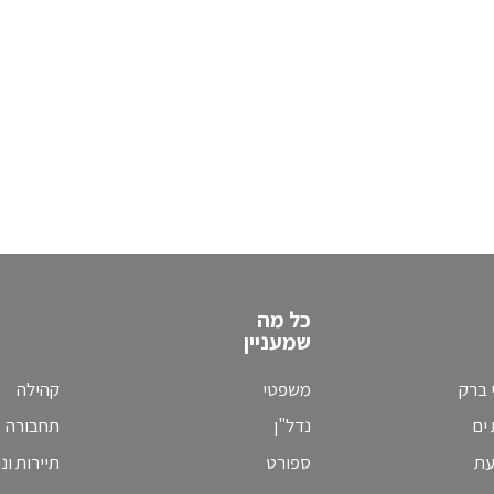
כל מה
שמעניין
 ברק
משפטי
קהילה
ים
נדל"ן
תחבורה
עת
ספורט
תיירות ונ