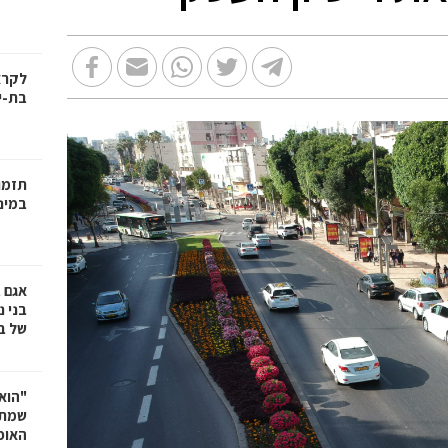
בת-י
תזמו
במינ
אגם 
של ב
"הוא 
שמתנ
האופ