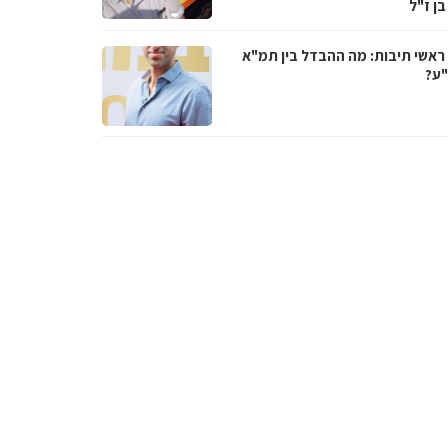
בן ז"ל
ראשי תיבות: מה ההבדל בין תמ"א
ע?