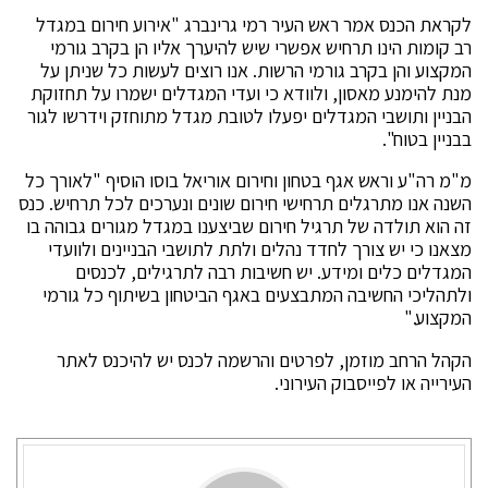
לקראת הכנס אמר ראש העיר רמי גרינברג "אירוע חירום במגדל
רב קומות הינו תרחיש אפשרי שיש להיערך אליו הן בקרב גורמי
המקצוע והן בקרב גורמי הרשות. אנו רוצים לעשות כל שניתן על
מנת להימנע מאסון, ולוודא כי ועדי המגדלים ישמרו על תחזוקת
הבניין ותושבי המגדלים יפעלו לטובת מגדל מתוחזק וידרשו לגור
בבניין בטוח".
מ"מ רה"ע וראש אגף בטחון וחירום אוריאל בוסו הוסיף "לאורך כל
השנה אנו מתרגלים תרחישי חירום שונים ונערכים לכל תרחיש. כנס
זה הוא תולדה של תרגיל חירום שביצענו במגדל מגורים גבוהה בו
מצאנו כי יש צורך לחדד נהלים ולתת לתושבי הבניינים ולוועדי
המגדלים כלים ומידע. יש חשיבות רבה לתרגילים, לכנסים
ולתהליכי החשיבה המתבצעים באגף הביטחון בשיתוף כל גורמי
המקצוע."
הקהל הרחב מוזמן, לפרטים והרשמה לכנס יש להיכנס לאתר
העירייה או לפייסבוק העירוני.