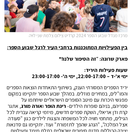
מרכז מנדל שבוע הספר 2024 קרדיט צילום צלמת שני לויה
בין הפעילויות המתוכננות ברחבי העיר לרגל שבוע הספר:
פארק שרונה: ״זה הסיפור שלנו!"
שעות פעילות היריד:
ימי א'-ד – 22:00-17:00, ימי ה'- 23:00-17:00
יריד הספרים המסורתי הענק, בשיתוף התאחדות הוצאות הספרים
והמו"לים, במחירים מוזלים. במהלך שבוע הספר יתקיימו במקום
מפגשי היכרות עם מיטב הסופרים הישראליים שיחתמו על
ספריהם, בניהם סופרות הילדים-
רינת הופר
ו
אורה מורג
, אתגר
קרת ודן אריאלי, השקת ספרים חדשים, מיזמי קריאה עברית לכל
הגילים, מתחמי חוויה לכל המשפחה והצגות לילדים כגון "סעודה
אצל המלכה", "הנהג שהפך לתזמורת" ועוד. יתקיימו גם סדנאות
יצירה הכוללות סדנת סיפורים ישראליים בתלת מימד ופעילויות