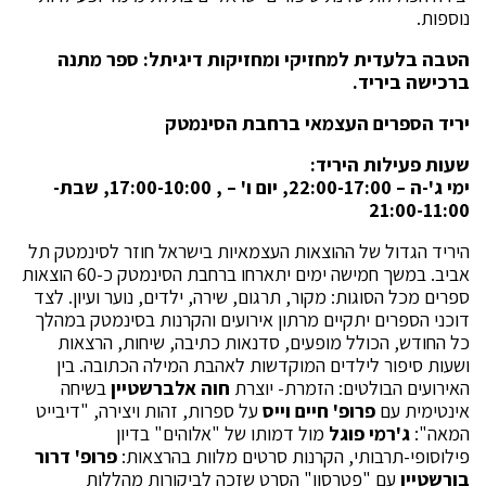
נוספות.
הטבה בלעדית למחזיקי ומחזיקות דיגיתל: ספר מתנה
ברכישה ביריד.
יריד הספרים העצמאי ברחבת הסינמטק
שעות פעילות היריד:
ימי ג'-ה – 22:00-17:00, יום ו' – , 17:00-10:00, שבת-
21:00-11:00
היריד הגדול של ההוצאות העצמאיות בישראל חוזר לסינמטק תל
אביב. במשך חמישה ימים יתארחו ברחבת הסינמטק כ-60 הוצאות
ספרים מכל הסוגות: מקור, תרגום, שירה, ילדים, נוער ועיון. לצד
דוכני הספרים יתקיים מרתון אירועים והקרנות בסינמטק במהלך
כל החודש, הכולל מופעים, סדנאות כתיבה, שיחות, הרצאות
ושעות סיפור לילדים המוקדשות לאהבת המילה הכתובה. בין
האירועים הבולטים: הזמרת- יוצרת
חוה אלברשטיין
בשיחה
אינטימית עם
פרופ' חיים וייס
על ספרות, זהות ויצירה, "דיבייט
המאה":
ג'רמי פוגל
מול דמותו של "אלוהים" בדיון
פילוסופי-תרבותי, הקרנות סרטים מלוות בהרצאות:
פרופ' דרור
בורשטיין
עם "פטרסון" הסרט שזכה לביקורות מהללות