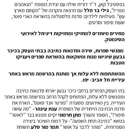
בפסטיבל קאן, ד"ר דורית שילה עם יצירת המופת "הנאהבים
מפריז",
גילי בר הלל
עם הרצאה והקרנה של "הקוסם מארץ
עוץ". פעילויות לילדים: סדנת פלסטלינה בהשראת הארי פוטר,
שעות סיפור וסרטים.
מחירים מיוחדים למחזיקי ומחזיקות דיגיתל לאירועי
הסינמטק.
מפגשי ספרות, שירה וסדנאות כתיבה בבתי העסק בכיכר
גבעון שיגישו מנות ומשקאות בהשראת ספרים ויעניקו
הטבות
ההשתתפות ללא עלות אך מותנת בהרשמה מראש באתר
עיריית תל אביב- יפו.
בתי העסק הפזורים ברחבי כיכר גבעון יארחו סדנאות כתיבה
ומפגשים ללא עלות, הפתוחים לקהל הרחב בהרשמה מראש באתר
העירייה. בין האירועים: מסעדת "פורטר אנד סאנס", תארח את
סדנת הכתיבה הייחודית של הסופרת
ענת עינהר
– "מה עושה
סיפור?", הסופר והעורך
מתן חרמוני
יקיים מפגש בבר "לאוטר"
בנושא "כתיבה תחת השפעה"- על דמות השיכור ביצירה
הספרותית, "מותר לדבר על אֹוֹשֶׁר"
תמר מור סלע
תשוחח