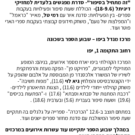
"זה מתחיל בסיפור"-
סדרת מפגשים בלעדית למחזיקי
דיגיתל (18-9.6)-
הכוללת שעות סיפור ופעילויות בעקבות
ספרים- בין הפעילויות: סדנת איור עם
רמי טל
, מאייר "כראמל"
ו"המפלצות של נועם", משחק חידונים קבוצתי בעקבות ספרי הארי
פוטר ועוד.
מרכז מנדל ביפו – שבוע הספר בשכונה
רחוב התקומה 1, יפו
המרכז הקהילתי ביפו יארח מספר אירועים, בניהם: המופע
המוזיקלי למבוגרים, "פרויקט פן"- הפקה נועזת והרפתקנית
לשיריו של המשורר אלכסנדר פן המבוססת על אלבום שהופק על
ידי הקונטרבסיסט והמלחין
גיא לוי
(11.6), "מפות חשיבה"-
משחק קהילתי ייחודי לילדים (11.6) , הצגות התיאטרון לילדים-
"רכבת המתנות של סבתא וסבתא" (17.6) ו-"הפתעות בכיסים"
(19.6) ושעות סיפור בעברית (5.6) ובערבית (18.6) .
במתחם תוצב ב-12.6 "הכרכרה"- ספרייה על גלגלים בה תתקיים
שעת סיפור המשולבת עם סדנת מחזור ספרים ישנים ועוד.
במהלך שבוע הספר יתקיימו עוד עשרות אירועים במרכזים