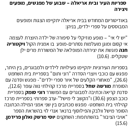
ספריות העיר ובית אריאלה – שבוע של מפגשים, מופעים
ויצירה
באודיטוריום המחודש בבית אריאלה יתקיימו הצגות ומופעים
המבוססים על ספרי ילדים, בניהן:
"יש לי אי" – מופע מוזיקלי על סיפורה של ילדה היוצרת לעצמה
אי קסום ומוגן מועלמות נסתרים-מופע בו אמנית הקול
ויקטוריה
חנה
פוגשת את יצירתה המופלאה של המשוררת מרים ילן
שטקליס. (10.6)
בספריות העירוניות יתקיימו פעילויות לילדים ולמבוגרים, בין היתר,
מפגש עם כוכבי ויוצרי הסדרה "רוני ותום" בספריית בית השחמט
(26.6), "מאחורי הקלעים של איור ספרי ילדים"- מפגש וסדנה עם
הסופרת
מורשה שחל
בספריית מרכז קהילתי נווה עופר (12.6),
סדנת קריאה וכתיבה למבוגרים עם המשורר
רוני סומק
בספריית
כוכב הצפון (30.6) ו"הקשב לי מישל"-ערב ספרותי בספריית מרכז
קהילתי בית השחמט- מפגש מכתבים בין שני אמני המילה הכתובה
הסופר מישל וולבק והפילוסוף ברנאר אנרי לוי בהשראת הספר
"אויבי הציבור" בהשתתפות: השחקנים
יוסי מרשק
ואלון פרידמן
.
(15.6)