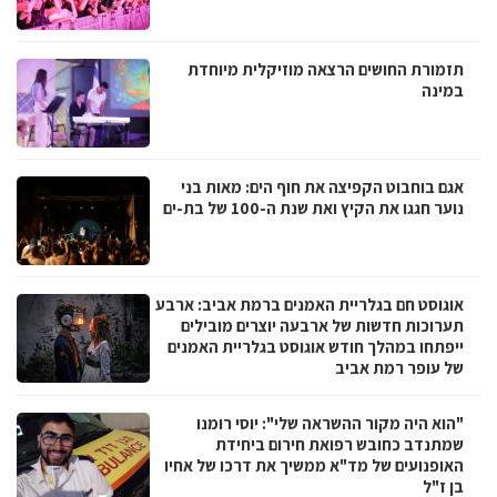
תזמורת החושים הרצאה מוזיקלית מיוחדת
במינה
אגם בוחבוט הקפיצה את חוף הים: מאות בני
נוער חגגו את הקיץ ואת שנת ה-100 של בת-ים
אוגוסט חם בגלריית האמנים ברמת אביב: ארבע
תערוכות חדשות של ארבעה יוצרים מובילים
ייפתחו במהלך חודש אוגוסט בגלריית האמנים
של עופר רמת אביב
"הוא היה מקור ההשראה שלי": יוסי רומנו
שמתנדב כחובש רפואת חירום ביחידת
האופנועים של מד"א ממשיך את דרכו של אחיו
בן ז"ל