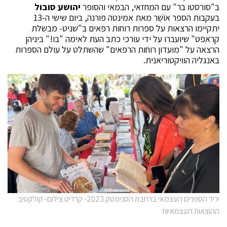
ב"סורסטו בר" עם המחזאי, הבמאי והסופר
יהושע סובול
בעקבות הספר אֹוֹשֶׁר מאת אמינטה פורנה, ביום שישי ה-13
יתקיימו הרצאות על ספרות רוחות רפאים ב"שניט- מבשלת
קראפט" שיועברו על ידי עורכי כתב העת לאימה "בו!" ביניהן
הרצאה על "מועדון רוחות הרפאים" שהשתלט על עולם הספרות
באנגליה הוויקטוריאנית.
יריד הספרים העצמאי ברחבת הסנימטק 2023- קרדיט צילום- קולקטיב
ההוצאות העצמאיות