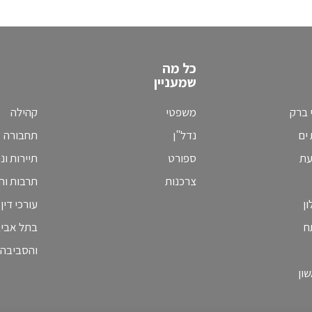
כל מה
שמעניין
 ברק
משפטי
קהילה
ים
נדל"ן
תחבורה
עת
ספורט
תיירות ונ
צרכנות
תרבות וחי
ן
עורכי דין
ח
בתל אבי
והסביבה
ון