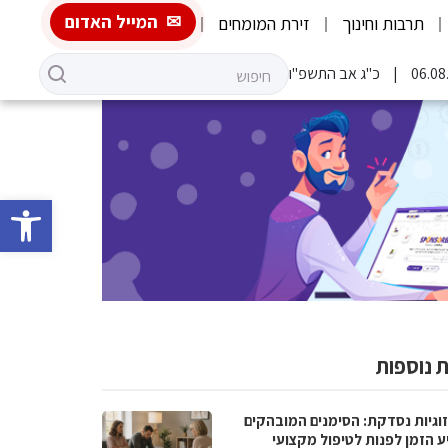
המייל האדום
תרבות וחינוך
זירת המומחים
כ"ג אב התשפ"ו
פתח סרגל 
 נוספות
וגיות נסדקת: הסימנים המובהקים
ע הזמן לפנות לטיפול מקצועי