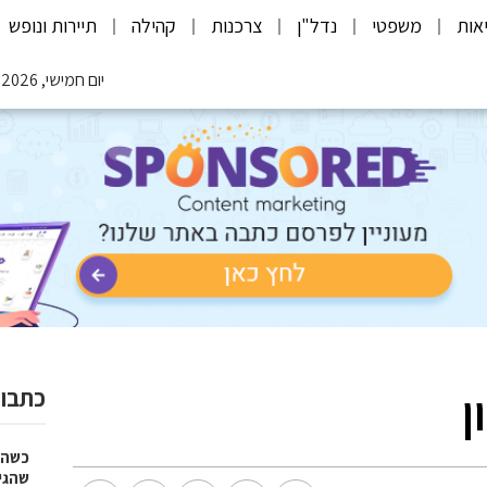
אות
משפטי
נדל"ן
צרכנות
קהילה
תיירות ונופש
יום חמישי, 06.08.2026
ן
כתבות
כשהז
שהגי