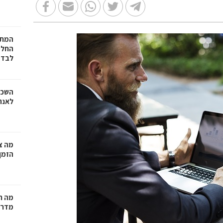
המתכ
החלט
לבד
השכר
לאנר
מה צר
הזמן
מה ח
מדרי