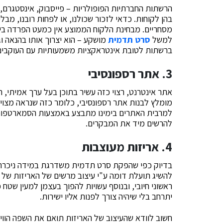
הרשתות החברתיות הפופולריות – פייסבוק, אינסטגרם, ט
בהן לקוחות. כדאי לזכור שכולנו, או לפחות רובנו, מב
מסחריים. מבחינת הלקוח הממוצע אין כמעט הפרדה בין תו
למשל
סרט תדמית
מושקע – הוא יצרוך אותו בהנאה וג
ברשתות לטובת אינטראקציות משמעותיות עם העוקבים, 
3. אתר רספונסיבי
אתר אינטרנט, רצוי כזה עשיר בתוכן בעל ערך אמיתי,
מומלץ לבנות אתר רספונסיבי, כלומר כזה שנראה מצוי
למרבית האתרים בימינו מתבצע באמצעות הסמארטפוני
להרשים מיד את המבקרים.
4. אריזות מעוצבות
בדיוק כפי שהפקת סרט תדמית משדרגת במידה ניכרת 
להשיג תועלת דומה ע"י עיצוב מרשים של האריזות של 
ראשוני חיובי, ובנוסף עשויות להפוך בעצמן למעין שטח
יתרחב בלי שיהיה צורך לפנות אליו ישירות.
חשוב לוודא שהעיצוב של האריזות תואם את השפה הוויז