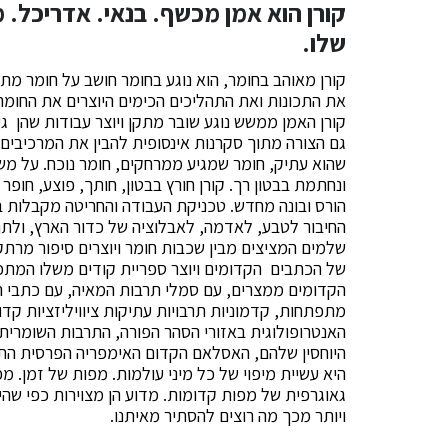
קורן הוא אמן מכשף. בנאי. אדריכל. 
שלו.
קורן מאוהב בחומר, הוא נוגע בחומר חושב על חומר מת
את התכונות ואת התהליכים הכימים היוצרים את החומר
קורן האמן ממשש נוגע שובר מתקן ויוצר עבודות שהן גע
גם הצורה מתוך סקרנות אינסופית להבין את המרכיבים 
שהוא עתיק, חומר שמגיע ממרחקים, חומר נוכח. על משטח
ונחתמת בבטון רך. קורן חורץ בבטון, חותך, פוצע, חופר
הורס ובונה מחדש. טכניקת העבודה והחריטה מקבלות ב
החיבור לטבע, לאדמה, לאבלוציה של כדור הארץ, ולתר
שלמים המציצים מבין שכבות חומר ויוצרים סיפור מרתק
של הכתבים הקדומים ויוצר ספריית קודים משלו המתכ
הקדומים ממצרים, עם סמלי תרבות המאיה, עם כתבי היתד
מתפתחות, קדמוניות תרבויות עתיקות ציוויליזציות קד
האנטרופולוגית באזורי הסהר הפורה, התרבות השומרית,
היוחסין שלהם, האסלאם הקדום האימפריה הפרסית התרב
היא עשיית מיפוי של כל מיני עולמות. מפות של זמן. 
גאוגרפית של מפות קדומות. מדוע הן מצוירות כפי שהיא
ויותר מכך מה רוצים להסתיר מאיתנו.