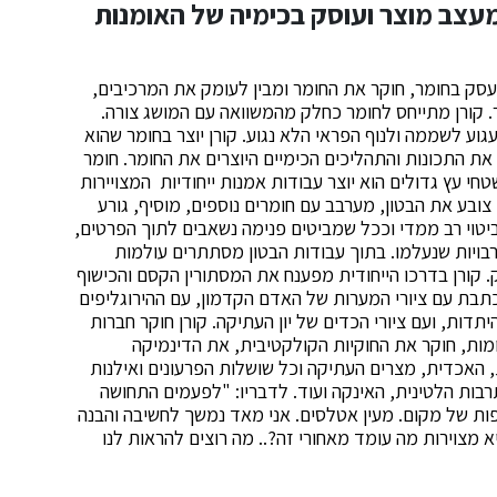
מעצב מוצר ועוסק בכימיה של האומנות
עסק בחומר, חוקר את החומר ומבין לעומק את המרכיבים,
. קורן מתייחס לחומר כחלק מהמשוואה עם המושג צורה.
גוע לשממה ולנוף הפראי הלא נגוע. קורן יוצר בחומר שהוא
את התכונות והתהליכים הכימיים היוצרים את החומר. חומר
י עץ גדולים הוא יוצר עבודות אמנות ייחודיות המצויירות
 צובע את הבטון, מערבב עם חומרים נוספים, מוסיף, גורע
יטוי רב ממדי וככל שמביטים פנימה נשאבים לתוך הפרטים,
בויות שנעלמו. בתוך עבודות הבטון מסתתרים עולמות
. קורן בדרכו הייחודית מפענח את המסתורין הקסם והכישוף
תבת עם ציורי המערות של האדם הקדמון, עם ההירוגליפים
ות, ועם ציורי הכדים של יון העתיקה. קורן חוקר חברות
ומות, חוקר את החוקיות הקולקטיבית, את הדינמיקה
 האכדית, מצרים העתיקה וכל שושלות הפרעונים ואילנות
ות הלטינית, האינקה ועוד. לדבריו: "לפעמים התחושה
מפות של מקום. מעין אטלסים. אני מאד נמשך לחשיבה והבנה
 מצוירות מה עומד מאחורי זה?.. מה רוצים להראות לנו