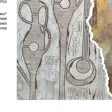
בגלר
"הוא 
שמתנ
האופ
אחיו 