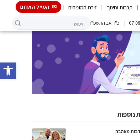
המייל האדום
תרבות וחינוך
זירת המומחים
כ"ד אב התשפ"ו
פתח סרגל 
 נוספות
בות מאהבה