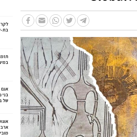
בת-י
תזמו
במינ
אגם 
של ב
אוגו
ארבע
מובי