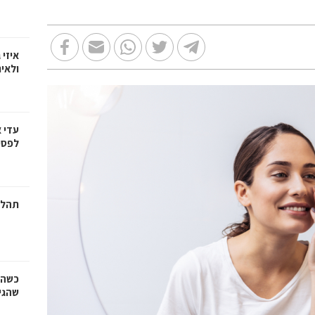
איזי 
ולאי
עדי 
לפספ
תהלי
כשהז
שהגי