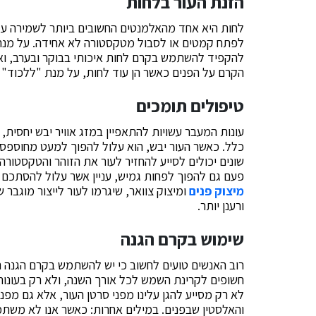
הזנת העור בלחות
לחות היא אחד מהאלמנטים החשובים ביותר לשמירה על ע
לפתח קמטים או לסבול מטקסטורה לא אחידה. על מנת 
להקפיד להשתמש בקרם לחות איכותי בבוקר ובערב, וא
הקרם על הפנים כאשר הן עוד לחות, על מנת "ללכוד" 
טיפולים תומכים
עונות המעבר עשויות להתאפיין במזג אוויר יבש יחסית,
כלל. כאשר העור יבש, הוא עלול להפוך למעט מחוספס ו
שונים יכולים לסייע להחזיר לעור את הזוהר והטקסטורה
פעם גם להפוך לפחות גמיש, עניין אשר עלול להסתכם ב
מיצוק פנים
ומיצוק צוואר, שיגרמו לעור לייצור מוגבר ש
ורענן יותר.
שימוש בקרם הגנה
רוב האנשים טועים לחשוב כי יש להשתמש בקרם הגנה ר
חשופים לקרינת השמש לכל אורך השנה, ולא רק בעונות 
לא רק מסייע להגן עלינו מפני סרטן העור, אלא גם מפני
והאלסטין שבפנים. במילים אחרות: כאשר אנו לא משת