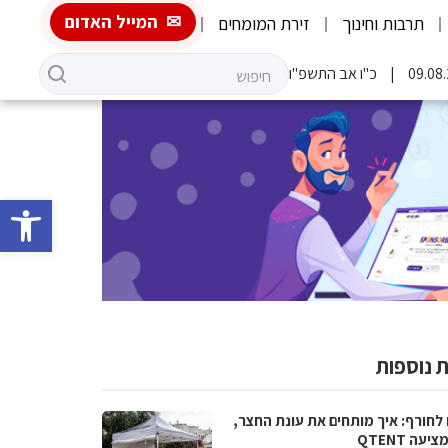
המייל האדום
תרבות וחינוך
זירת המומחים
כ"ו אב התשפ"ו
פתח סרגל 
 נוספות
 לחורף: איך מותחים את עונת החצר,
יעה QTENT