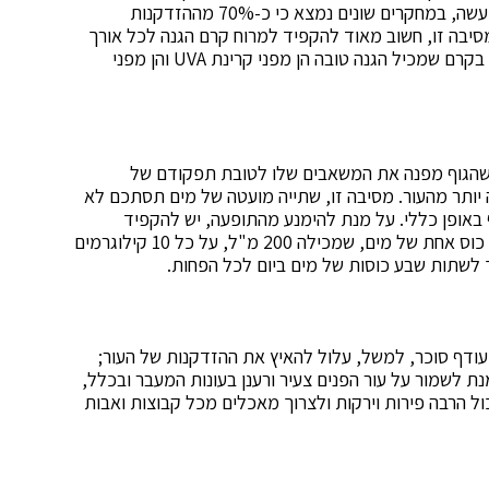
בסיס קבוע, אנו מאיצים את תהליך ההזדקנות שלו. למעשה, במחקרים שונים נמצא כי כ-70% מההזדקנות
בה זו, חשוב מאוד להקפיד למרוח קרם הגנה לכל אורך
השנה, גם בעונות המעבר ואף בעונת החורף, ולהשתמש בקרם שמכיל הגנה טובה הן מפני קרינת UVA והן מפני
ון שהגוף מפנה את המשאבים שלו לטובת תפקודם של
 יותר מהעור. מסיבה זו, שתייה מועטה של מים תסתכם לא
ף באופן כללי. על מנת להימנע מהתופעה, יש להקפיד
, ובאופן ספציפי יותר: כוס אחת של מים, שמכילה 200 מ"ל, על כל 10 קילוגרמים
עודף סוכר, למשל, עלול להאיץ את ההזדקנות של העור;
נת לשמור על עור הפנים צעיר ורענן בעונות המעבר ובכלל,
ול הרבה פירות וירקות ולצרוך מאכלים מכל קבוצות ואבות